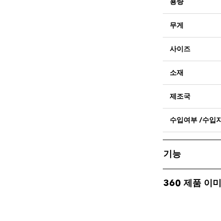
용량
무게
사이즈
소재
제조국
수입여부 /수입
기능
360 제품 이