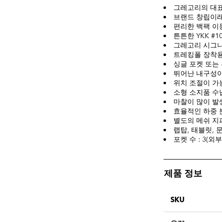
그레고리의 대표
브랜드 창립이래
편리한 백팩 이
튼튼한 YKK #
그레고리 시그
트레킹폴 장착용
싱글 포켓 또는
뛰어난 내구성이
위치 조절이 가
소형 소지품 수
마찰이 많이 발
효율적인 하중 
별도의 메쉬 지
랩탑, 태블릿, 
포켓 수 : 3(외부
제품 정보
SKU