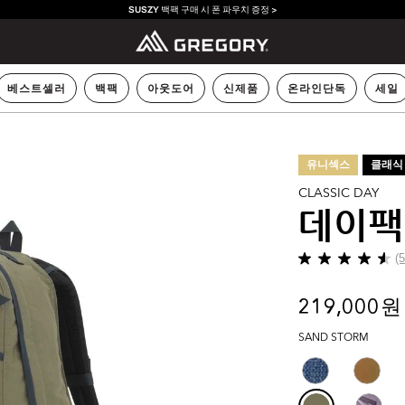
SUSZY 백팩 구매 시 폰 파우치 증정 >
베스트셀러
백팩
아웃도어
신제품
온라인단독
세일
유니섹스
클래식
CLASSIC DAY
데이팩
(
별
5
개
219,000 원
중
4.6
SAND STORM
개
입
니
다.