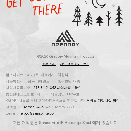
©2026 Gregory Mountain Products
이용약관
개인정보 처리 방침
쌤소나이트코리아(주) 대표이사 : 최원식
서울특별시 강남구 테헤란로 522 홍우빌딩 12층
사업자등록번호 :
218-81-21342
사업자정보확인
통신판매신고번호 : 제 2008-서울강남-00754호
KG 이니시스를 통해 구매안전서비스를 제공합니다.
서비스 가입사실 확인
고객센터 :
02-567-2486
FAX : 02-539-7771
E-mail :
help.kr@samsonite.com
모든 저작권은 Samsonite IP Holdings S.àr.l 에게 있습니다.