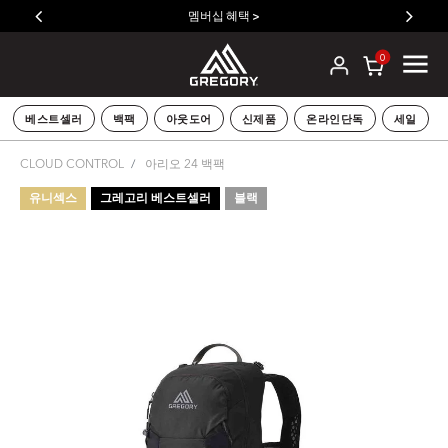
멤버십 혜택 >
0
베스트셀러
백팩
아웃도어
신제품
온라인단독
세일
CLOUD CONTROL
아리오 24 백팩
유니섹스
그레고리 베스트셀러
블랙