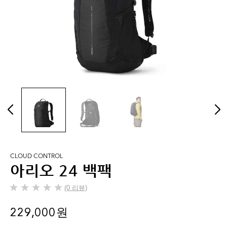
CLOUD CONTROL
아리오 24 백팩
(0 리뷰)
별
5
229,000 원
개
중