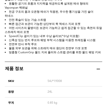
원활한 공기의 흐름과 지지력을 제공하도록 설계된 메쉬 형태의
Vaporspan 백패널
천공 구조의 폼과 오픈형 메쉬가 적용된, 우수한 통기성을 가진 숄더
하네스
안전 휘슬이 있는 가슴 스트랩
빠른 접근과 보관이 가능한 상단부의 퀵 액세스 지퍼 포켓
어떤 사이즈의 물병이든 보관이 가능하고 쉽게 접근할 수 있는 측면의 듀얼
스트래치 메쉬 포켓
SpeedClip 걸이가 있는 내부 수낭 슬리브(*수낭 미포함)
신축성 있는 번지 루프와 웨빙 부착 시스템을 이용한 트래킹폴 시스템
전면부 반사 부착 루프
물품 외부 보관을 위해 스트래치 메쉬 원단의 전면부 가셋 포켓
맞춤형 CustomGrip 몰드 지퍼 풀러와 스트랩 관리를 위한 몰드 웨빙 키퍼
제품 정보
SKU
54J*19008
용량
24L
무게
0.85
kg