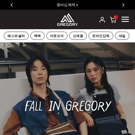
멤버십 혜택 >
0
베스트셀러
백팩
아웃도어
신제품
온라인단독
세일