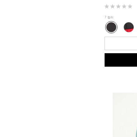
별
5
7 컬러
개
중
0.0
개
입
니
다.