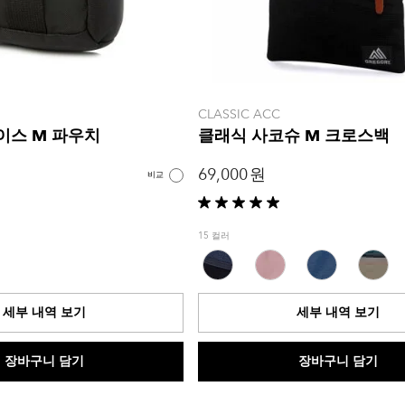
CLASSIC ACC
이스 M 파우치
클래식 사코슈 M 크로스백
69,000 원
비교
별
5
15 컬러
개
중
5.0
개
세부 내역 보기
세부 내역 보기
입
니
다.
장바구니 담기
장바구니 담기
1
개
상