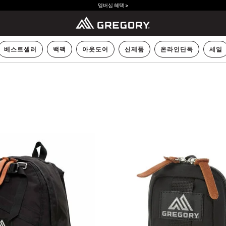
멤버십 혜택 >
베스트셀러
백팩
아웃도어
신제품
온라인단독
세일