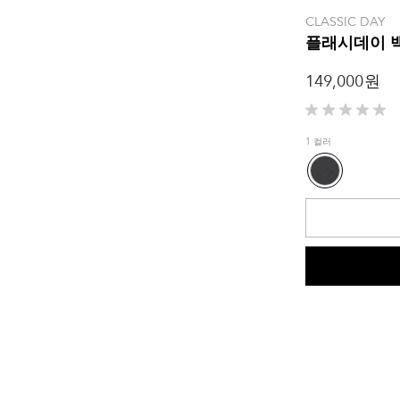
CLASSIC DAY
플래시데이 
149,000 원
별
5
1 컬러
개
중
0.0
개
입
니
다.