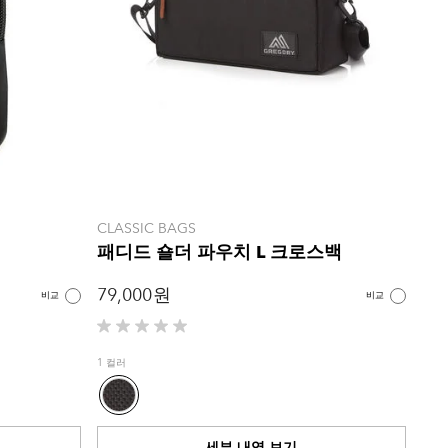
CLASSIC BAGS
패디드 숄더 파우치 L 크로스백
79,000 원
비교
비교
별
5
1 컬러
개
중
0.0
개
세부 내역 보기