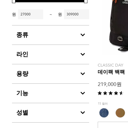
원
~
원
종류
라인
CLASSIC DAY
데이팩 백팩
용량
219,000 원
기능
별
5
15 컬러
개
성별
중
4.6
개