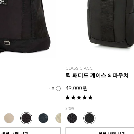
CLASSIC ACC
퀵 패디드 케이스 S 파우치
49,000 원
비교
별
5
2 컬러
개
중
5.0
개
세부 내역 보기
세부 내역 보기