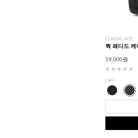
CLASSIC ACC
퀵 패디드 케
59,000 원
별
5
2 컬러
개
중
0.0
개
입
니
다.