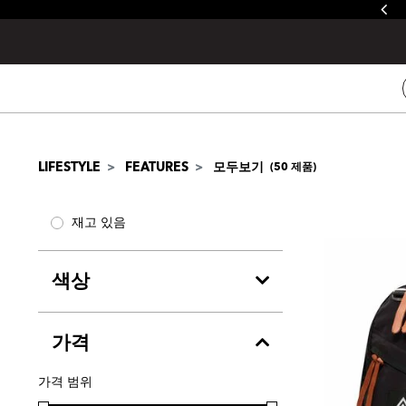
줄루&제이드 / 발토로&데바 레인커버 증정
LIFESTYLE
FEATURES
모두보기
(
50
제품)
재고 있음
색상
가격
가격 범위