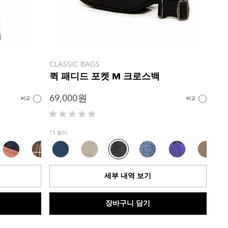
CLASSIC BAGS
퀵 패디드 포켓 M 크로스백
69,000 원
비교
비교
별
5
15 컬러
개
중
0.0
개
세부 내역 보기
입
니
다.
장바구니 담기