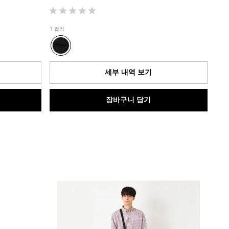
별
5
1 컬러
개
중
0.0
개
세부 내역 보기
입
니
다.
장바구니 담기