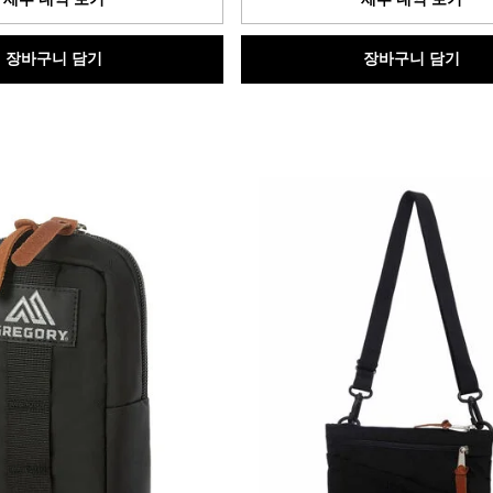
입
니
다.
장바구니 담기
장바구니 담기
1
개
상
품
평