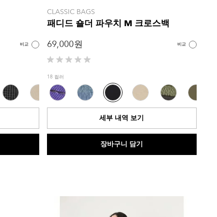
CLASSIC BAGS
패디드 숄더 파우치 M 크로스백
69,000 원
비교
비교
별
5
18 컬러
개
중
0.0
개
세부 내역 보기
입
니
다.
장바구니 담기