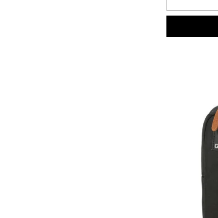
입
니
다.
5
개
상
품
평