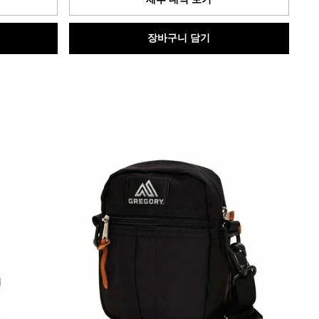
입
니
다.
장바구니 담기