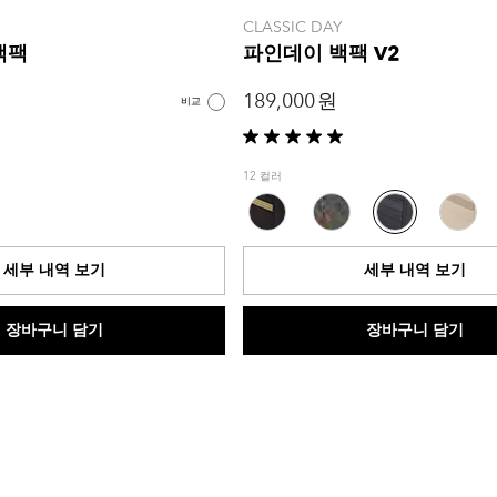
CLASSIC DAY
백팩
파인데이 백팩 V2
189,000 원
비교
별
5
12 컬러
개
중
5.0
개
세부 내역 보기
세부 내역 보기
입
니
다.
장바구니 담기
장바구니 담기
2
개
상
품
평