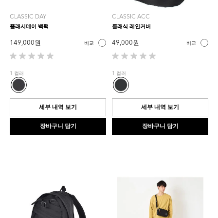
CLASSIC DAY
CLASSIC ACC
플래시데이 백팩
클래식 레인커버
149,000 원
49,000 원
비교
비교
별
별
5
5
1 컬러
1 컬러
개
개
중
중
0.0
0.0
개
개
세부 내역 보기
세부 내역 보기
입
입
니
니
장바구니 담기
장바구니 담기
다.
다.