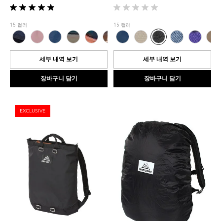
별
별
5
5
15 컬러
15 컬러
개
개
중
중
5.0
0.0
개
개
세부 내역 보기
세부 내역 보기
입
입
니
니
장바구니 담기
장바구니 담기
다.
다.
1
개
EXCLUSIVE
상
품
평