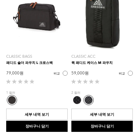
CLASSIC BAGS
CLASSIC ACC
패디드 숄더 파우치 L 크로스백
퀵 패디드 케이스 M 파우치
79,000 원
59,000 원
비교
비교
별
별
5
5
1 컬러
2 컬러
개
개
중
중
0.0
0.0
개
개
세부 내역 보기
세부 내역 보기
입
입
니
니
장바구니 담기
장바구니 담기
다.
다.