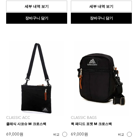
5.0
0.0
개
개
세부 내역 보기
세부 내역 보기
입
입
니
니
장바구니 담기
장바구니 담기
다.
다.
1
개
상
품
평
CLASSIC ACC
CLASSIC BAGS
클래식 사코슈 M 크로스백
퀵 패디드 포켓 M 크로스백
69,000 원
69,000 원
비교
비교