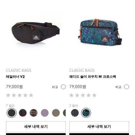
품
평
CLASSIC BAGS
CLASSIC BAGS
테일러너 V2
패디드 숄더 파우치 M 크로스백
79,000 원
79,000 원
비교
비교
별
별
5
5
7 컬러
2 컬러
개
개
중
중
0.0
0.0
개
개
세부 내역 보기
세부 내역 보기
입
입