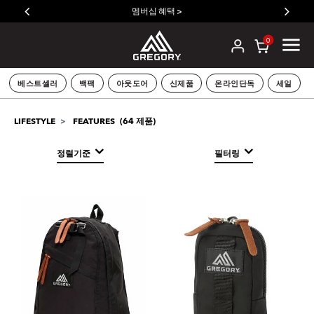
멤버십 혜택 >
0
베스트셀러
백팩
아웃도어
신제품
온라인단독
세일
(
64
제품)
LIFESTYLE
FEATURES
정렬기준
필터링