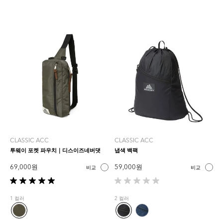
CLASSIC ACC
CLASSIC ACC
투웨이 포켓 파우치｜디스이즈네버댓
냅색 백팩
69,000 원
59,000 원
비교
비교
별
별
5
5
1 컬러
2 컬러
개
개
중
중