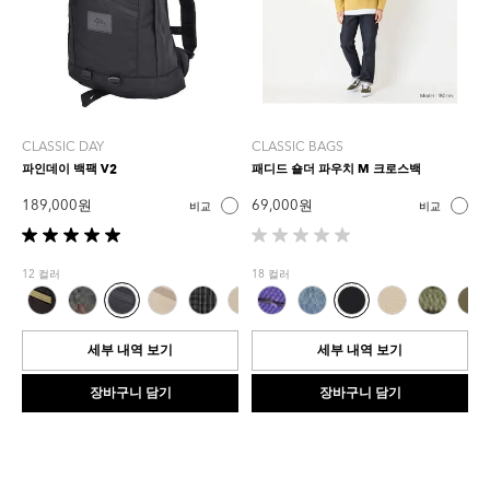
CLASSIC DAY
CLASSIC BAGS
파인데이 백팩 V2
패디드 숄더 파우치 M 크로스백
189,000 원
69,000 원
비교
비교
별
별
5
5
12 컬러
18 컬러
개
개
중
중
5.0
0.0
개
개
세부 내역 보기
세부 내역 보기
입
입
니
니
장바구니 담기
장바구니 담기
다.
다.
2
개
상