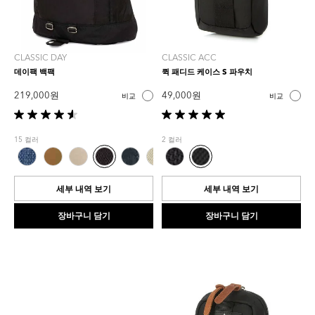
CLASSIC DAY
CLASSIC ACC
데이팩 백팩
퀵 패디드 케이스 S 파우치
219,000 원
49,000 원
비교
비교
별
별
5
5
15 컬러
2 컬러
개
개
중
중
4.6
5.0
개
개
세부 내역 보기
세부 내역 보기
입
입
니
니
장바구니 담기
장바구니 담기
다.
다.
5
1
개
개
상
상
품
품
평
평