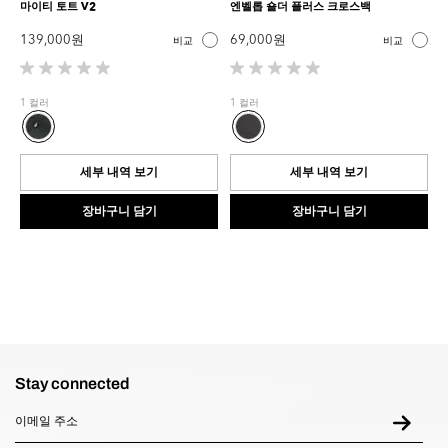
마이티 토트 V2
엔벨롭 숄더 플러스 크로스백
139,000 원
69,000 원
비교
비교
별
별
5
5
1 컬러
1 컬러
개
개
중
중
0.0
0.0
개
개
세부 내역 보기
세부 내역 보기
입
입
니
니
장바구니 담기
장바구니 담기
다.
다.
Stay connected