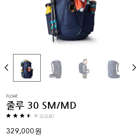
FLOAT
줄루 30 SM/MD
(2 리뷰)
별
5
329,000 원
개
중