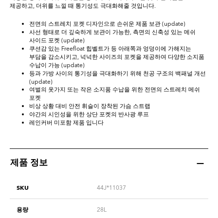
제공하고, 더위를 느낄 때 통기성도 극대화해줄 것입니다.
전면의 스트레치 포켓 디자인으로 손쉬운 제품 보관 (update)
사선 형태로 더 깊숙하게 보관이 가능한, 측면의 신축성 있는 메쉬
사이드 포켓 (update)
쿠션감 있는 Freefloat 힙벨트가 등 아래쪽과 엉덩이에 가해지는
부담을 감소시키고, 넉넉한 사이즈의 포켓을 제공하여 다양한 소지품
수납이 가능 (update)
등과 가방 사이의 통기성을 극대화하기 위해 천공 구조의 백패널 개선
(update)
여벌의 옷가지 또는 작은 소지품 수납을 위한 전면의 스트레치 메쉬
포켓
비상 상황 대비 안전 휘슬이 장착된 가슴 스트랩
야간의 시인성을 위한 상단 포켓의 반사광 루프
레인커버 미포함 제품 입니다
제품 정보
SKU
44J*11037
용량
28L