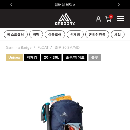
멤버십 혜택 >
SUSZY 백팩 구매 시 
0
베스트셀러
백팩
아웃도어
신제품
온라인단독
세일
Garmin x Badge
FLOAT
줄루 30 SM/MD
Unisex
백패킹
20 ~ 30L
줄루/제이드
블루