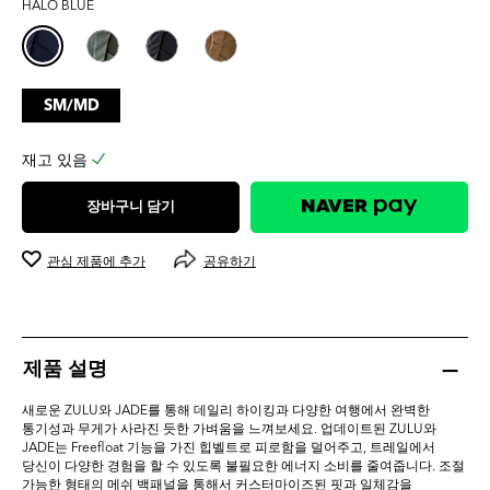
HALO BLUE
3.5
개
입
니
다.
SM/MD
2
개
상
재고 있음
품
평
장바구니 담기
관심 제품에 추가
공유하기
제품 설명
새로운 ZULU와 JADE를 통해 데일리 하이킹과 다양한 여행에서 완벽한
통기성과 무게가 사라진 듯한 가벼움을 느껴보세요. 업데이트된 ZULU와
JADE는 Freefloat 기능을 가진 힙벨트로 피로함을 덜어주고, 트레일에서
당신이 다양한 경험을 할 수 있도록 불필요한 에너지 소비를 줄여줍니다. 조절
가능한 형태의 메쉬 백패널을 통해서 커스터마이즈된 핏과 일체감을