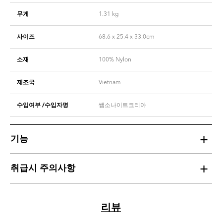
무게
1.31
kg
사이즈
68.6 x 25.4 x 33.0cm
소재
100% Nylon
제조국
Vietnam
수입여부 /수입자명
쌤소나이트코리아
기능
취급시 주의사항
리뷰