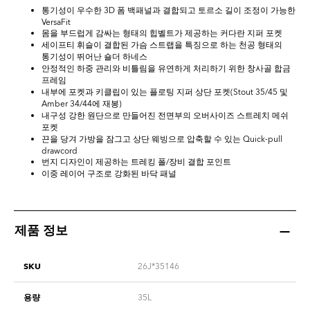
통기성이 우수한 3D 폼 백패널과 결합되고 토르소 길이 조정이 가능한
VersaFit
몸을 부드럽게 감싸는 형태의 힙벨트가 제공하는 커다란 지퍼 포켓
세이프티 휘슬이 결합된 가슴 스트랩을 특징으로 하는 천공 형태의
통기성이 뛰어난 숄더 하네스
안정적인 하중 관리와 비틀림을 유연하게 처리하기 위한 창사골 합금
프레임
내부에 포켓과 키클립이 있는 플로팅 지퍼 상단 포켓(Stout 35/45 및
Amber 34/44에 재봉)
내구성 강한 원단으로 만들어진 전면부의 오버사이즈 스트레치 메쉬
포켓
끈을 당겨 가방을 잠그고 상단 웨빙으로 압축할 수 있는 Quick-pull
drawcord
번지 디자인이 제공하는 트레킹 폴/장비 결합 포인트
이중 레이어 구조로 강화된 바닥 패널
제품 정보
SKU
26J*35146
용량
35L