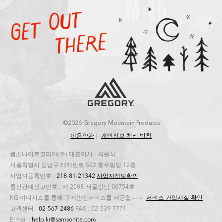
©2026 Gregory Mountain Products
이용약관
개인정보 처리 방침
쌤소나이트코리아(주) 대표이사 : 최원식
서울특별시 강남구 테헤란로 522 홍우빌딩 12층
사업자등록번호 :
218-81-21342
사업자정보확인
통신판매신고번호 : 제 2008-서울강남-00754호
KG 이니시스를 통해 구매안전서비스를 제공합니다.
서비스 가입사실 확인
고객센터 :
02-567-2486
FAX : 02-539-7771
E-mail :
help.kr@samsonite.com