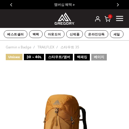
멤버십 혜택 >
0
베스트셀러
백팩
아웃도어
신제품
온라인단독
세일
Garmin x Badge
TRAILFLEX
스타우트 35
Unisex
30 ~ 40L
스타우트/앰버
백패킹
베이지