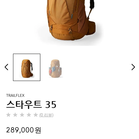
TRAILFLEX
스타우트 35
(0 리뷰)
별
5
289,000 원
개
중