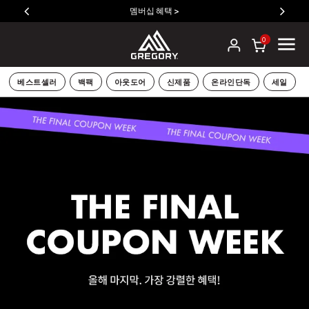
멤버십 혜택 >
0
베스트셀러
백팩
아웃도어
신제품
온라인단독
세일