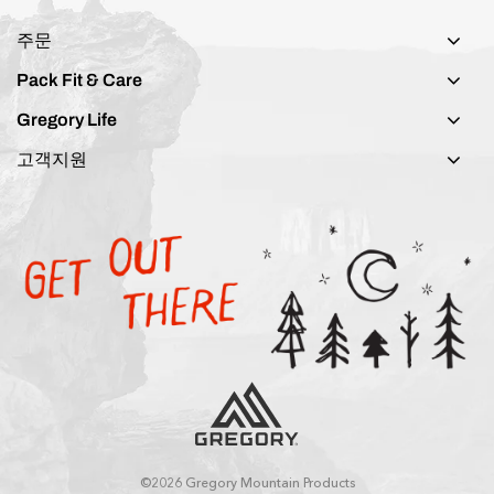
주문
Pack Fit & Care
Gregory Life
고객지원
©2026 Gregory Mountain Products