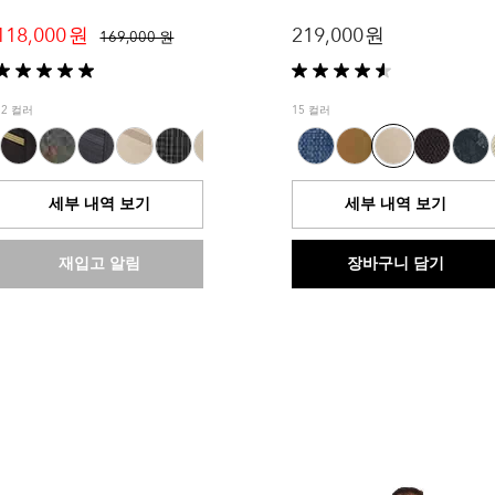
118,000 원
219,000 원
169,000 원
별
별
5
5
12 컬러
15 컬러
개
개
중
중
5.0
4.6
개
개
세부 내역 보기
세부 내역 보기
입
입
니
니
다.
다.
재입고 알림
장바구니 담기
2
5
개
개
상
상
품
품
평
평