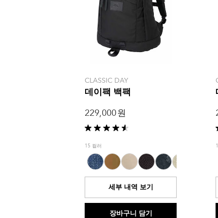
CLASSIC DAY
데이팩 백팩
229,000 원
별
5
15 컬러
개
중
4.6
개
세부 내역 보기
입
니
다.
장바구니 담기
5