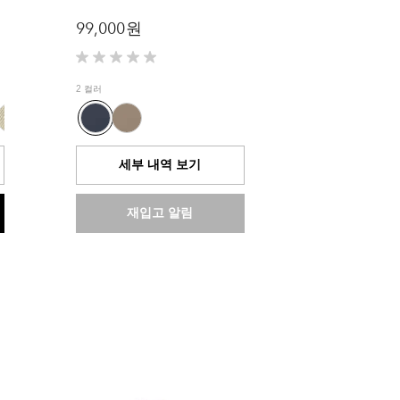
99,000 원
별
5
2 컬러
개
중
0.0
개
세부 내역 보기
입
니
다.
재입고 알림