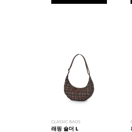
개
상
품
평
CLASSIC BAGS
래핑 숄더 L