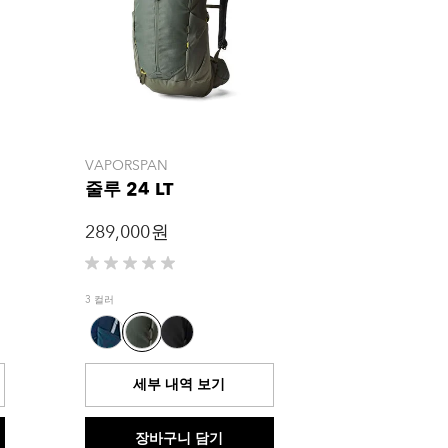
VAPORSPAN
줄루 24 LT
289,000 원
별
5
3 컬러
개
중
0.0
개
세부 내역 보기
입
니
다.
장바구니 담기