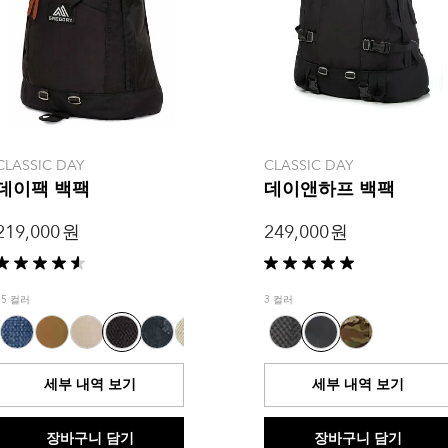
CLASSIC DAY
CLASSIC DAY
데이팩 백팩
데이앤하프 백팩
219,000 원
249,000 원
별
별
5
5
15 컬러
3 컬러
개
개
중
중
4.6
5.0
개
개
세부 내역 보기
세부 내역 보기
입
입
니
니
다.
다.
장바구니 담기
장바구니 담기
5
1