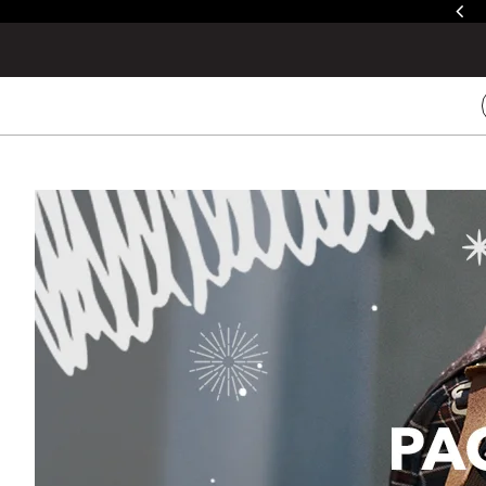
줄루&제이드 / 발토로&데바 레인커버 증정