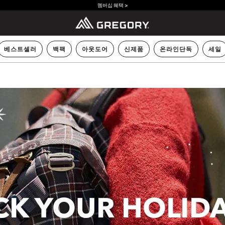
멤버십 혜택 >
베스트셀러
백팩
아웃도어
신제품
온라인단독
세일