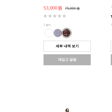
53,000 원
75,000 원
별
5
3 컬러
개
중
0.0
개
세부 내역 보기
입
니
다.
재입고 알림