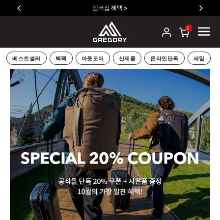
멤버십 혜택 >
0
베스트셀러
백팩
아웃도어
신제품
온라인단독
세일