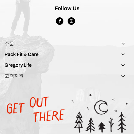
Follow Us
주문
Pack Fit & Care
Gregory Life
고객지원