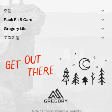
주문
Pack Fit & Care
Gregory Life
고객지원
©2026 Gregory Mountain Products