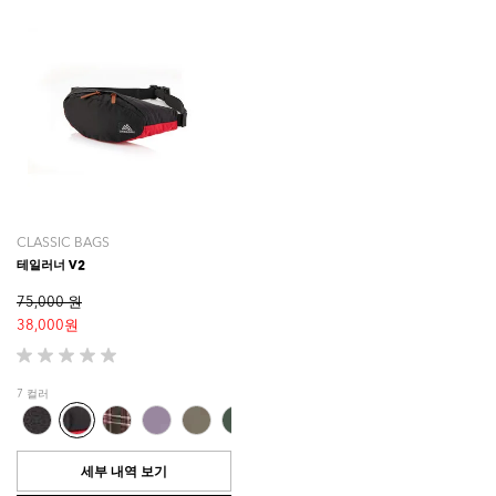
상
품
평
CLASSIC BAGS
테일러너 V2
75,000 원
38,000 원
별
5
7 컬러
개
중
0.0
개
세부 내역 보기
입