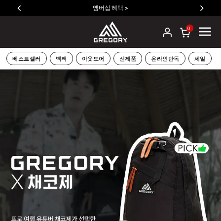
멤버십 혜택 >
0
베스트셀러
백팩
아웃도어
신제품
온라인단독
세일