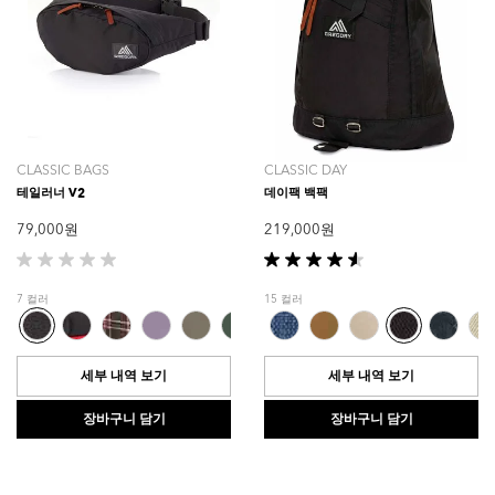
CLASSIC BAGS
CLASSIC DAY
테일러너 V2
데이팩 백팩
79,000 원
219,000 원
별
별
5
5
7 컬러
15 컬러
개
개
중
중
0.0
4.6
개
개
세부 내역 보기
세부 내역 보기
입
입
니
니
장바구니 담기
장바구니 담기
다.
다.
5
개