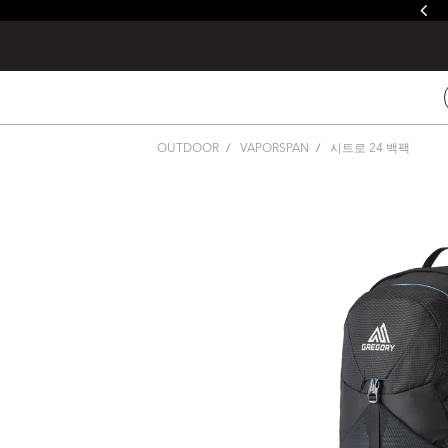
줄루&제이드 / 발토로&데바 레인커버 증정
OUTDOOR
VAPORSPAN
시트로 24 백팩