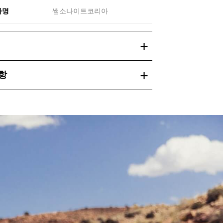
자명
쌤소나이트코리아
항