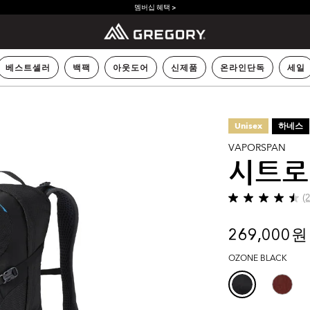
멤버십 혜택 >
베스트셀러
백팩
아웃도어
신제품
온라인단독
세일
Unisex
하네스
VAPORSPAN
시트로
(
별
5
개
269,000 원
중
4.5
OZONE BLACK
개
입
니
다.