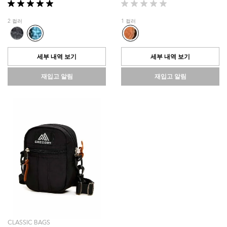
별
별
5
5
2 컬러
1 컬러
개
개
중
중
5.0
0.0
개
개
세부 내역 보기
세부 내역 보기
입
입
니
니
재입고 알림
재입고 알림
다.
다.
1
개
상
품
평
CLASSIC BAGS