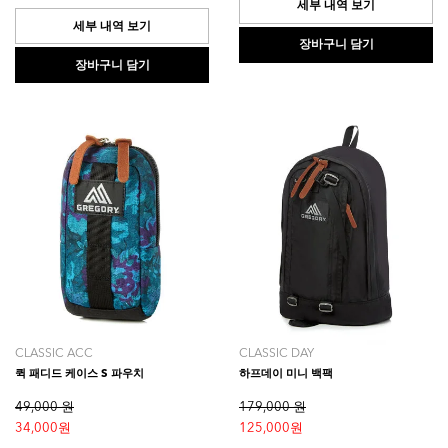
개
0.0
세부 내역 보기
입
개
세부 내역 보기
니
입
장바구니 담기
다.
니
장바구니 담기
다.
CLASSIC ACC
CLASSIC DAY
퀵 패디드 케이스 S 파우치
하프데이 미니 백팩
49,000 원
179,000 원
34,000 원
125,000 원