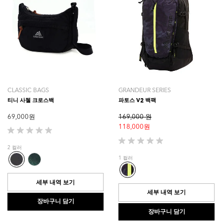
CLASSIC BAGS
GRANDEUR SERIES
티니 사첼 크로스백
파토스 V2 백팩
69,000 원
169,000 원
118,000 원
별
5
별
2 컬러
개
5
1 컬러
중
개
0.0
중
개
0.0
세부 내역 보기
입
개
세부 내역 보기
니
입
장바구니 담기
다.
니
장바구니 담기
다.