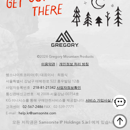
©2026 Gregory Mountain Products
이용약관
개인정보 처리 방침
쌤소나이트코리아(주) 대표이사 : 최원식
서울특별시 강남구 테헤란로 522 홍우빌딩 12층
사업자등록번호 :
218-81-21342
사업자정보확인
통신판매신고번호 : 제 2008-서울강남-00754호
KG 이니시스를 통해 구매안전서비스를 제공합니다.
서비스 가입사실 확인
고객센터 :
02-567-2486
FAX : 02-539-7771
E-mail :
help.kr@samsonite.com
모든 저작권은 Samsonite IP Holdings S.àr.l 에게 있습니다.