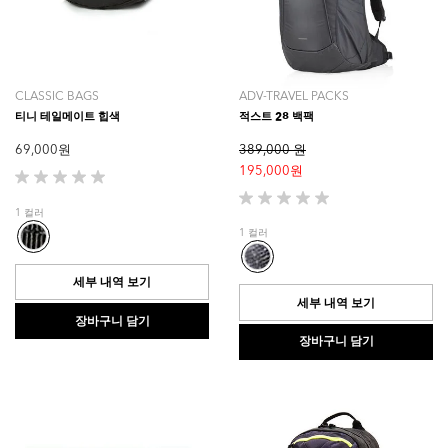
CLASSIC BAGS
ADV-TRAVEL PACKS
티니 테일메이트 힙색
적스트 28 백팩
69,000 원
389,000 원
195,000 원
별
5
별
1 컬러
개
5
1 컬러
중
개
0.0
중
개
0.0
세부 내역 보기
입
개
세부 내역 보기
니
입
장바구니 담기
다.
니
장바구니 담기
다.