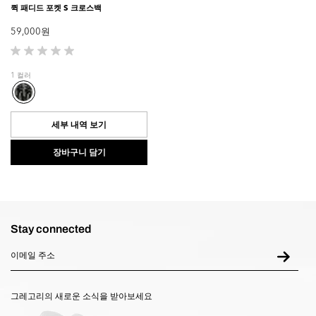
퀵 패디드 포켓 S 크로스백
59,000 원
별
5
1 컬러
개
중
0.0
개
세부 내역 보기
입
니
장바구니 담기
다.
Stay connected
그레고리의 새로운 소식을 받아보세요