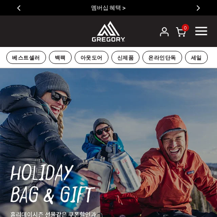
멤버십 혜택 >
0
베스트셀러
백팩
아웃도어
신제품
온라인단독
세일