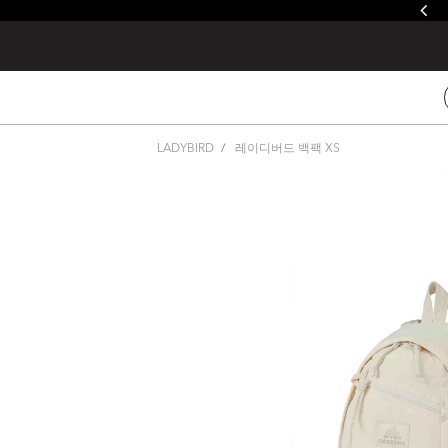
줄루&제이드 / 발토로&데바 레인커버 증정
LADYBIRD
레이디버드 백팩 XS