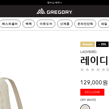
멤버십 혜택 >
베스트셀러
백팩
아웃도어
신제품
온라인단독
세일
Female
~ 20L
LADYBIRD
레이디
(
별
5
개
129,000 원
중
0.0
EXCLUSIVE
개
입
OFF WHITE
니
다.