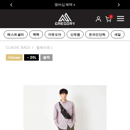
멤버십 혜택 >
0
베스트셀러
백팩
아웃도어
신제품
온라인단독
세일
CLASSIC BAGS
힙메이트 L
Unisex
~ 20L
블랙