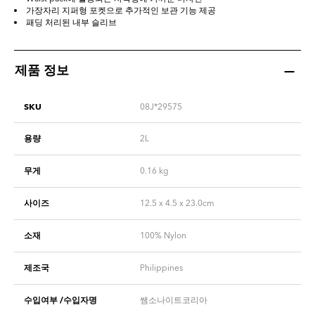
가장자리 지퍼형 포켓으로 추가적인 보관 기능 제공
패딩 처리된 내부 슬리브
제품 정보
SKU
08J*29575
용량
2L
무게
0.16
kg
사이즈
12.5 x 4.5 x 23.0cm
소재
100% Nylon
제조국
Philippines
수입여부 /수입자명
쌤소나이트코리아