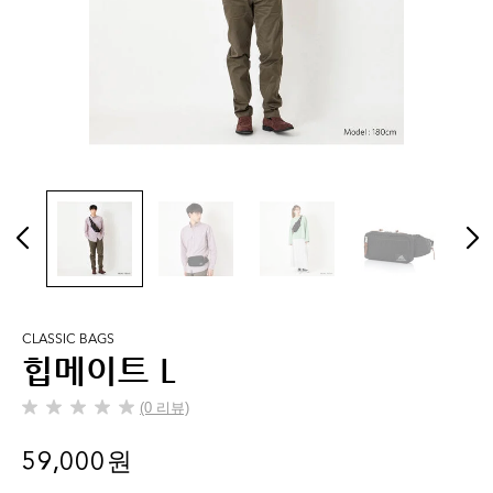
CLASSIC BAGS
힙메이트 L
(0 리뷰)
별
5
59,000 원
개
중