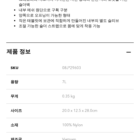
숄더백
내부 메쉬 원단으로 구획 구분
양쪽으로 오프닝이 가능한 형태
작은 태블릿에 보관에 적합하게 만들어진 내부의 별도 슬리브
조절 가능한 숄더 스트랩으로 몸에 맞게 착용 가능
제품 정보
SKU
08J*29603
용량
7L
무게
0.35
kg
사이즈
20.0 x 12.5 x 28.0cm
소재
100% Nylon
제조국
Vietnam