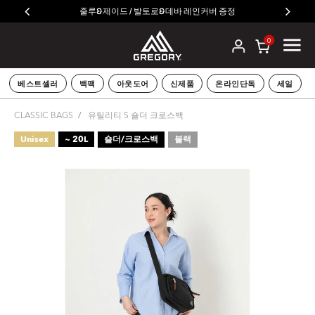
줄루&제이드 / 발토로&데바 레인커버 증정
0
베스트셀러
백팩
아웃도어
신제품
온라인단독
세일
CLASSIC BAGS
유틸리티 S 숄더 크로스백
Unisex
~ 20L
숄더/크로스백
블랙