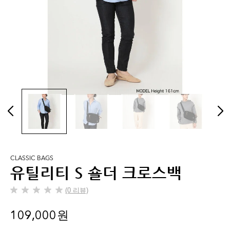
CLASSIC BAGS
유틸리티 S 숄더 크로스백
(0 리뷰)
별
5
109,000 원
개
중