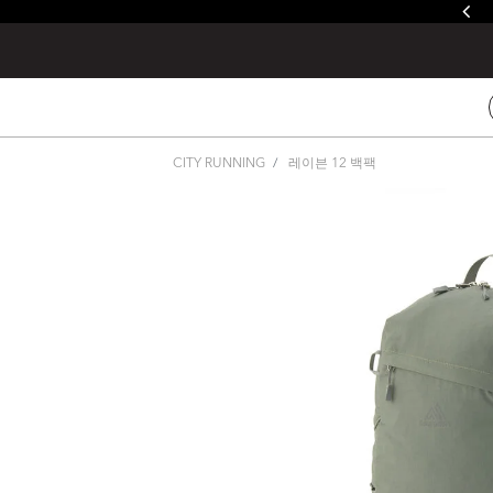
줄루&제이드 / 발토로&데바 레인커버 증정
CITY RUNNING
레이븐 12 백팩