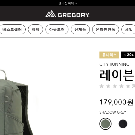
멤버십 혜택 >
베스트셀러
백팩
아웃도어
신제품
온라인단독
세일
유니섹스
~ 20L
CITY RUNNING
레이븐
(
별
5
개
179,000 원
중
0.0
SHADOW GREY
개
입
니
다.