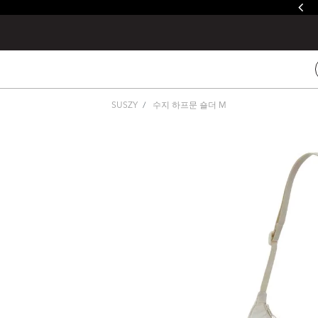
줄루&제이드 / 발토로&데바 레인커버 증정
SUSZY
수지 하프문 숄더 M