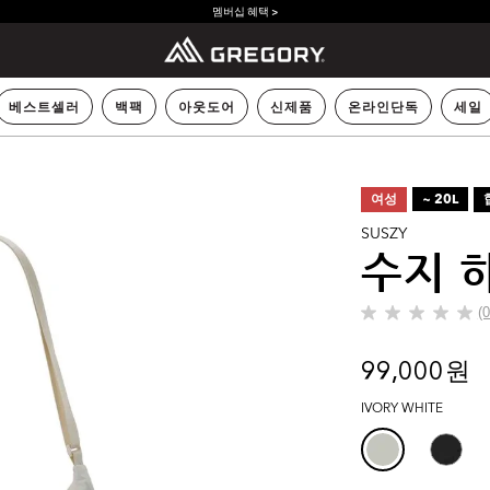
멤버십 혜택 >
베스트셀러
백팩
아웃도어
신제품
온라인단독
세일
여성
~ 20L
SUSZY
수지 
(
별
5
개
99,000 원
중
0.0
IVORY WHITE
개
입
니
다.