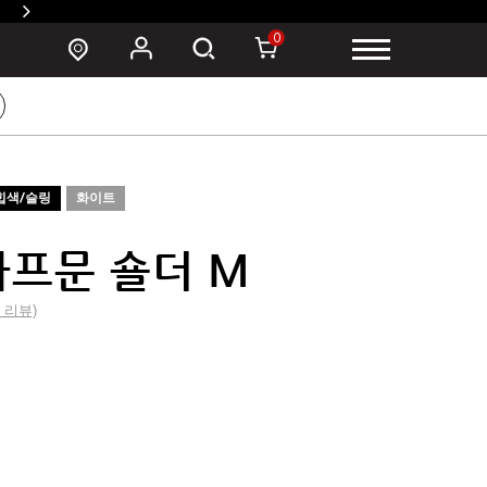
SUSZY 백팩 구매 시 폰 파우치 증정 >
0
힙색/슬링
화이트
하프문 숄더 M
0 리뷰)