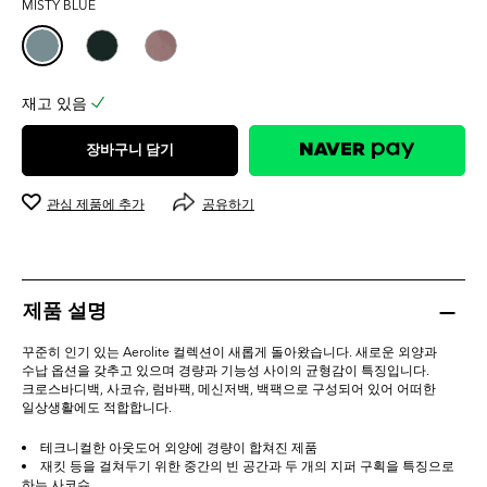
MISTY BLUE
0.0
개
입
니
다.
재고 있음
장바구니 담기
관심 제품에 추가
공유하기
제품 설명
꾸준히 인기 있는 Aerolite 컬렉션이 새롭게 돌아왔습니다. 새로운 외양과
수납 옵션을 갖추고 있으며 경량과 기능성 사이의 균형감이 특징입니다.
크로스바디백, 사코슈, 럼바팩, 메신저백, 백팩으로 구성되어 있어 어떠한
일상생활에도 적합합니다.
테크니컬한 아웃도어 외양에 경량이 합쳐진 제품
재킷 등을 걸쳐두기 위한 중간의 빈 공간과 두 개의 지퍼 구획을 특징으로
하는 사코슈