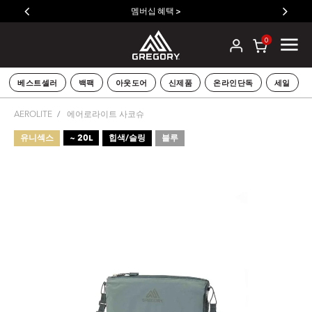
멤버십 혜택 >
0
베스트셀러
백팩
아웃도어
신제품
온라인단독
세일
AEROLITE
에어로라이트 사코슈
유니섹스
~ 20L
힙색/슬링
블루