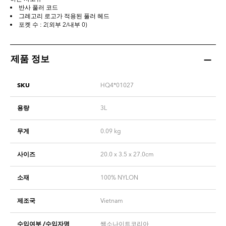
반사 풀러 코드
그레고리 로고가 적용된 풀러 헤드
포켓 수 : 2(외부 2/내부 0)
제품 정보
SKU
HQ4*01027
용량
3L
무게
0.09
kg
사이즈
20.0 x 3.5 x 27.0cm
소재
100% NYLON
제조국
Vietnam
수입여부 /수입자명
쌤소나이트코리아