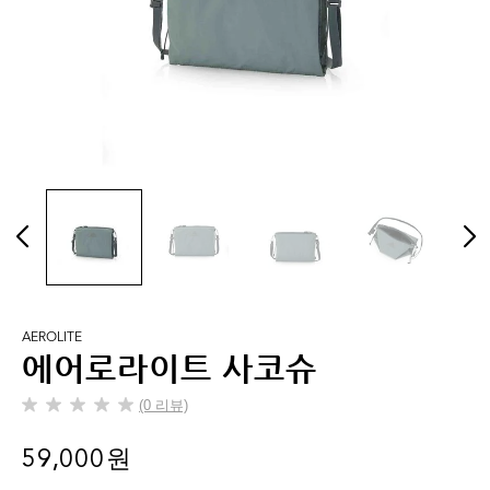
AEROLITE
에어로라이트 사코슈
(0 리뷰)
별
5
59,000 원
개
중