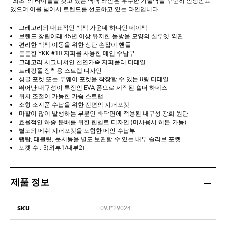
"최초"의 타이틀을 갖고 있는 백팩 라인은 우수한 기술력을 꾸준히 인정받고
있으며 이를 넘어서 트렌드를 선도하고 있는 라인입니다.
그레고리의 대표적인 백팩 가운데 하나인 데이팩
브랜드 창립이래 45년 이상 유지한 물방울 모양의 실루엣 외관
편리한 백팩 이동을 위한 상단 손잡이 핸들
튼튼한 YKK #10 지퍼를 사용한 메인 수납부
그레고리 시그니쳐인 천연가죽 지퍼풀러 디테일
트레킹폴 장착용 스트랩 디자인
싱글 포켓 또는 투웨이 포켓을 착장할 수 있는 8링 디테일
뛰어난 내구성이 특징인 EVA 폼으로 제작된 숄더 하네스
위치 조절이 가능한 가슴 스트랩
소형 소지품 수납을 위한 전면의 지퍼포켓
마찰이 많이 발생하는 부분인 바닥면에 적용된 내구성 강화 원단
효율적인 하중 분배를 위한 힙벨트 디자인 (미사용시 히든 가능)
별도의 메쉬 지퍼포켓을 포함한 메인 수납부
랩탑, 태블릿, 문서등을 별도 보관할 수 있는 내부 슬리브 포켓
포켓 수 : 3(외부1/내부2)
제품 정보
SKU
09J*29024