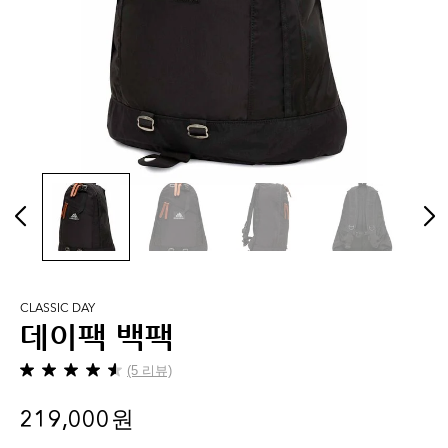
CLASSIC DAY
데이팩 백팩
(5 리뷰)
별
5
219,000 원
개
중