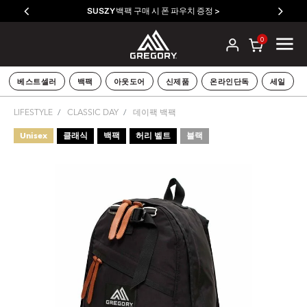
SUSZY 백팩 구매 시 폰 파우치 증정 >
0
베스트셀러
백팩
아웃도어
신제품
온라인단독
세일
LIFESTYLE
CLASSIC DAY
데이팩 백팩
Unisex
클래식
백팩
허리 벨트
블랙