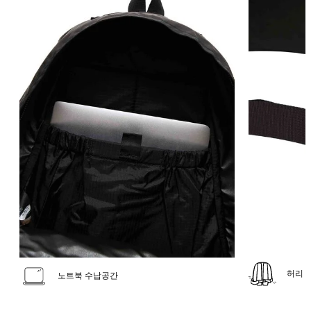
허리 
노트북 수납공간