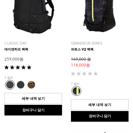
CLASSIC DAY
GRANDEUR SERIES
데이앤하프 백팩
파토스 V2 백팩
259,000 원
169,000 원
118,000 원
별
5
별
3 컬러
개
5
1 컬러
중
개
5.0
중
개
0.0
세부 내역 보기
입
개
세부 내역 보기
니
입
장바구니 담기
다.
니
장바구니 담기
1
다.
개
상