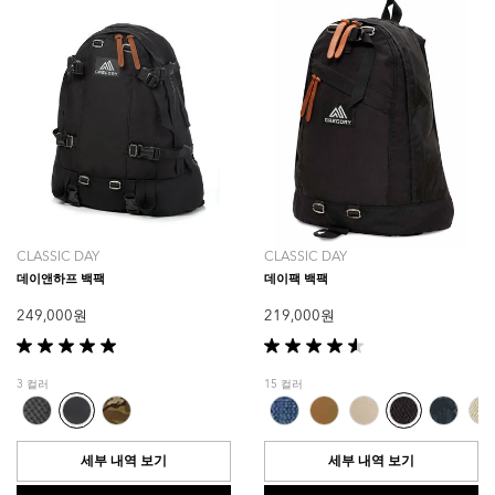
품
평
CLASSIC DAY
CLASSIC DAY
데이앤하프 백팩
데이팩 백팩
249,000 원
219,000 원
별
별
5
5
3 컬러
15 컬러
개
개
중
중
5.0
4.6
개
개
세부 내역 보기
세부 내역 보기
입
입