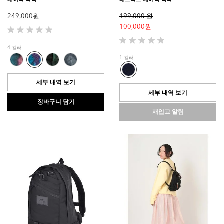
249,000 원
199,000 원
100,000 원
별
5
별
4 컬러
개
5
1 컬러
중
개
0.0
중
개
0.0
세부 내역 보기
입
개
세부 내역 보기
니
입
장바구니 담기
다.
니
재입고 알림
다.