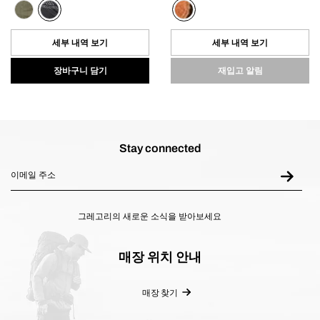
개
개
중
중
0.0
0.0
개
개
세부 내역 보기
세부 내역 보기
입
입
니
니
장바구니 담기
재입고 알림
다.
다.
Stay connected
그레고리의 새로운 소식을 받아보세요
매장 위치 안내
매장 찾기