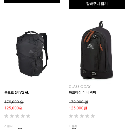
다.
니
장바구니 담기
4
다.
개
상
품
평
CLASSIC DAY
콘도르 24 V2 AL
하프데이 미니 백팩
179,000 원
179,000 원
125,000 원
125,000 원
별
별
5
5
2 컬러
1 컬러