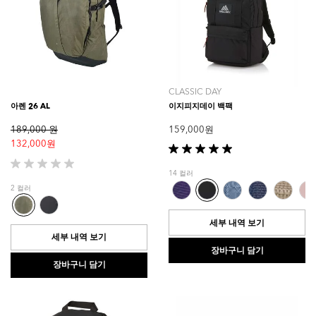
CLASSIC DAY
아렌 26 AL
이지피지데이 백팩
189,000 원
159,000 원
132,000 원
별
5
별
14 컬러
개
5
2 컬러
중
개
5.0
중
개
0.0
세부 내역 보기
입
개
세부 내역 보기
니
입
장바구니 담기
다.
니
장바구니 담기
1
다.
개
상