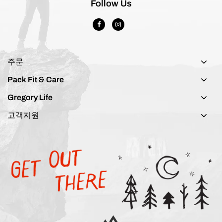
Follow Us
주문
Pack Fit & Care
Gregory Life
고객지원