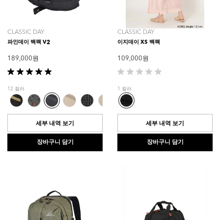
CLASSIC DAY
CLASSIC DAY
파인데이 백팩 V2
이지데이 XS 백팩
189,000 원
109,000 원
별
별
5
5
12 컬러
1 컬러
개
개
중
중
5.0
0.0
개
개
세부 내역 보기
세부 내역 보기
입
입
니
니
장바구니 담기
장바구니 담기
다.
다.
2
개
상
품
평