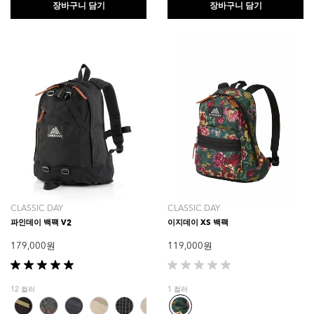
니
니
장바구니 담기
장바구니 담기
다.
다.
1
5
개
개
상
상
품
품
평
평
CLASSIC DAY
CLASSIC DAY
파인데이 백팩 V2
이지데이 XS 백팩
179,000 원
119,000 원
별
별
5
5
12 컬러
1 컬러
개
개
중
중