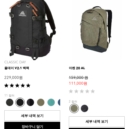
품
평
CLASSIC DAY
올데이 V2.1 백팩
아렌 20 AL
229,000 원
159,000 원
111,000 원
별
5
별
11 컬러
개
5
2 컬러
중
개
5.0
중
개
0.0
세부 내역 보기
입
개
세부 내역 보기
니
입
장바구니 담기