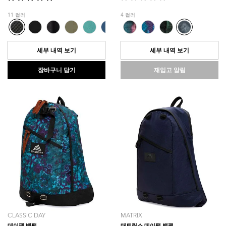
별
별
5
5
11 컬러
4 컬러
개
개
중
중
5.0
0.0
개
개
세부 내역 보기
세부 내역 보기
입
입
니
니
장바구니 담기
재입고 알림
다.
다.
4
개
상
품
평
CLASSIC DAY
MATRIX
데이팩 백팩
매트릭스 데이팩 백팩