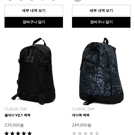
5.0
0.0
개
개
세부 내역 보기
세부 내역 보기
입
입
니
니
장바구니 담기
장바구니 담기
다.
다.
2
개
상
품
평
CLASSIC DAY
CLASSIC DAY
올데이 V2.1 백팩
데이팩 백팩
239,000 원
249,000 원