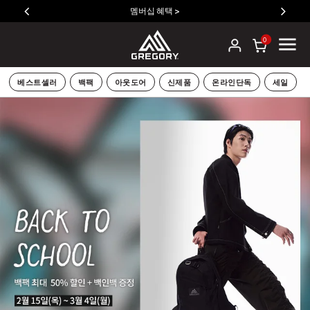
멤버십 혜택 >
S
0
베스트셀러
백팩
아웃도어
신제품
온라인단독
세일