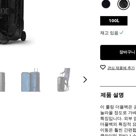
입
니
다.
2
100L
개
상
재고 있음
품
평
장바구니
관심 제품에 추가
제품 설명
이 롤링 더플백은 
놀라울 정도로 가
특징입니다. 외부 
더플백의 특징적 요
이동은 훨씬 간편합니다
클라이밍 장비나 스