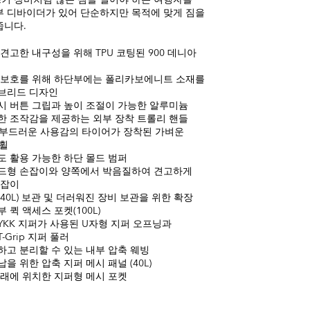
부 디바이더가 있어 단순하지만 목적에 맞게 짐을
줍니다.
견고한 내구성을 위해 TPU 코팅된 900 데니아
 보호를 위해 하단부에는 폴리카보에니트 소재를
브리드 디자인
시 버튼 그립과 높이 조절이 가능한 알루미늄
한 조작감을 제공하는 외부 장착 트롤리 핸들
된 부드러운 사용감의 타이어가 장착된 가벼운
 휠
도 활용 가능한 하단 몰드 범퍼
드형 손잡이와 양쪽에서 박음질하여 견고하게
손잡이
40L) 보관 및 더러워진 장비 보관을 위한 확장
 퀵 액세스 포켓(100L)
 YKK 지퍼가 사용된 U자형 지퍼 오프닝과
-Grip 지퍼 풀러
하고 분리할 수 있는 내부 압축 웨빙
을 위한 압축 지퍼 메시 패널 (40L)
아래에 위치한 지퍼형 메시 포켓