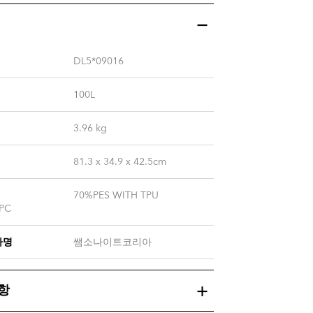
DL5*09016
100L
3.96
kg
81.3 x 34.9 x 42.5cm
70%PES WITH TPU
PC
자명
쌤소나이트코리아
항