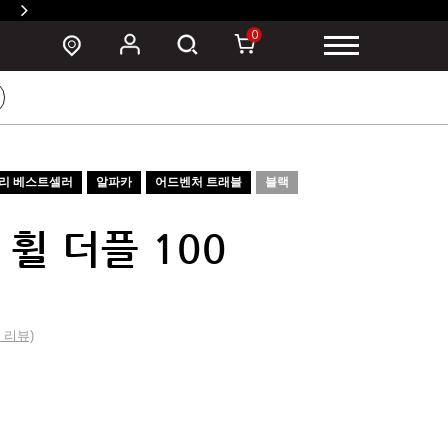
SUSZY 백팩 구매 시 폰 파우치 증정 >
0
리 베스트셀러
알파카
어드벤처 트래블
블랙
휠 더플 100
2 리뷰)