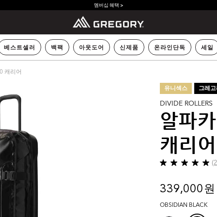
멤버십 혜택 >
베스트셀러
백팩
아웃도어
신제품
온라인단독
세일
0 캐리어
유니섹스
그레고
DIVIDE ROLLERS
알파카 
캐리어
(
별
5
개
339,000 원
중
5.0
OBSIDIAN BLACK
개