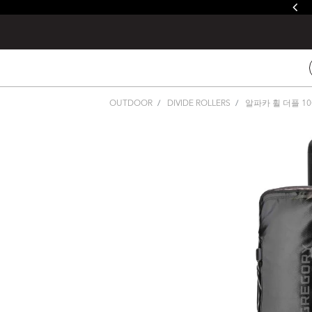
줄루&제이드 / 발토로&데바 레인커버 증정
OUTDOOR
DIVIDE ROLLERS
알파카 휠 더플 10