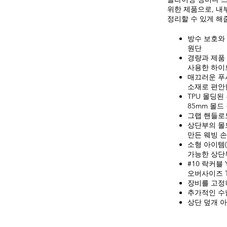
위한 제품으로, 내
정리할 수 있게 해
방수 보호와 
원단
경량과 제품
사용한 하이
매끄러운 푸
소재로 편안
TPU 몰딩
85mm 몰드
그랩 핸들로
상단부의 몰
만든 웨빙 
소형 아이템(
가능한 상단부
#10 락커블
오버사이즈 T
장비를 고정
추가적인 수납
상단 덮개 