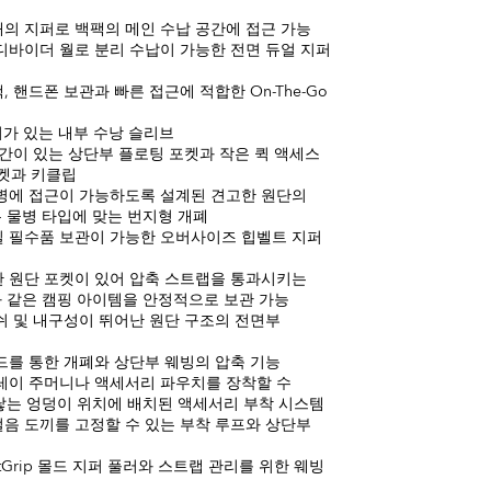
태의 지퍼로 백팩의 메인 수납 공간에 접근 가능
디바이더 월로 분리 수납이 가능한 전면 듀얼 지퍼
 핸드폰 보관과 빠른 접근에 적합한 On-The-Go
 걸이가 있는 내부 수낭 슬리브
공간이 있는 상단부 플로팅 포켓과 작은 퀵 액세스
포켓과 키클립
병에 접근이 가능하도록 설계된 견고한 원단의
 물병 타입에 맞는 번지형 개폐
 필수품 보관이 가능한 오버사이즈 힙벨트 지퍼
 원단 포켓이 있어 압축 스트랩을 통과시키는
 같은 캠핑 아이템을 안정적으로 보관 가능
쉬 및 내구성이 뛰어난 원단 구조의 전면부
드를 통한 개폐와 상단부 웨빙의 압축 기능
레이 주머니나 액세서리 파우치를 장착할 수
닿는 엉덩이 위치에 배치된 액세서리 부착 시스템
음 도끼를 고정할 수 있는 부착 루프와 상단부
rtGrip 몰드 지퍼 풀러와 스트랩 관리를 위한 웨빙