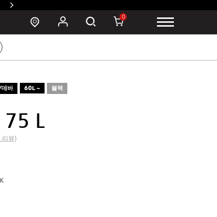
SUSZY 백팩 구매 시 폰 파우치 증정 >
0
/데바
60L ~
블랙
75 L
0 리뷰)
CK