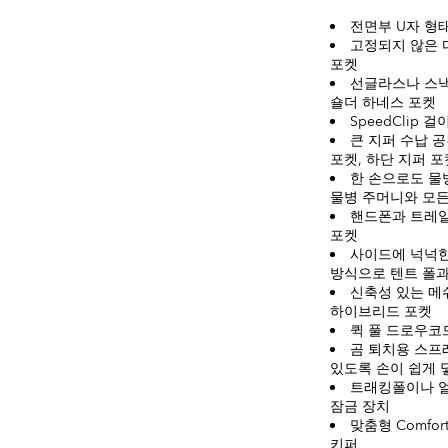
전면부 U자 형
고정되지 않은 
포켓
선글라스나 스낵,
숄더 하네스 포켓
SpeedClip
큰 지퍼 수납 
포켓, 하단 지퍼 
한 손으로도 물
물병 주머니와 모든
핸드폰과 트레일
포켓
사이드에 넉넉한
방식으로 텐트 폴과
신축성 있는 메
하이브리드 포켓
퀵 풀 드로우코
곰 퇴치용 스프
있도록 손이 쉽게 
트래킹폴이나 얼
잠금 장치
맞춤형 Comfo
키퍼