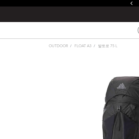
줄루&제이드 / 발토로&데바 레인커버 증정
OUTDOOR
FLOAT A3
발토로 75 L