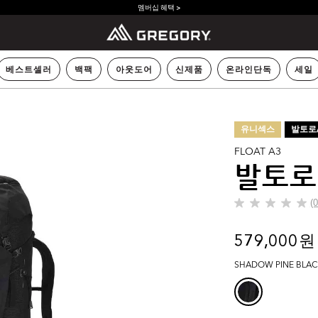
멤버십 혜택 >
베스트셀러
백팩
아웃도어
신제품
온라인단독
세일
유니섹스
발토로
FLOAT A3
발토로 
(
별
5
개
579,000 원
중
0.0
SHADOW PINE BLA
개
입
니
다.