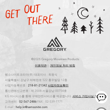
©2026 Gregory Mountain Products
이용약관
개인정보 처리 방침
쌤소나이트코리아(주) 대표이사 : 최원식
서울특별시 강남구 테헤란로 522 홍우빌딩 12층
사업자등록번호 :
218-81-21342
사업자정보확인
통신판매신고번호 : 제 2008-서울강남-00754호
KG 이니시스를 통해 구매안전서비스를 제공합니다.
서비스 가입사실 확인
고객센터 :
02-567-2486
FAX : 02-539-7771
E-mail :
help.kr@samsonite.com