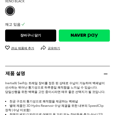
XENO BLACK
0.0
개
입
니
다.
재고 있음
장바구니 담기
관심 제품에 추가
공유하기
제품 설명
Inertia와 Swift는 트레일 장비를 정돈 된 상태로 수납이 가능하며 백패널이
선사하는 뛰어난 통기성으로 하루종일 쾌적함을 느끼실 수 있습니다.
당일산행을 위한 백팩을 고민 중이시라면 매우 좋은 선택지가 될 것입니다.
천공 구조의 통기성으로 쾌적함을 제공하는 백패널
별매 제품인 3D Hydro Reservoir 수낭 체결을 위한 내부의 SpeedClip
장착 (수낭 미포함)
전면의 번지 디자인으로 여벌의 옷 가지 또는 장비등을 추가 수납 (22L,