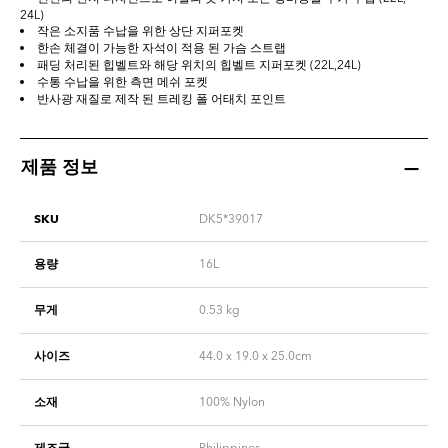
24L)
작은 소지품 수납을 위한 상단 지퍼포켓
한손 체결이 가능한 자석이 적용 된 가슴 스트랩
패딩 처리된 힙벨트와 해당 위치의 힙벨트 지퍼포켓 (22L,24L)
수통 수납을 위한 측면 메쉬 포켓
반사광 재질로 제작 된 트레킹 폴 어태치 포인트
제품 정보
SKU
DK5*39017
용량
16L
무게
0.53
kg
사이즈
44.0 x 19.0 x 25.0cm
소재
100% Nylon
제조국
Philippines