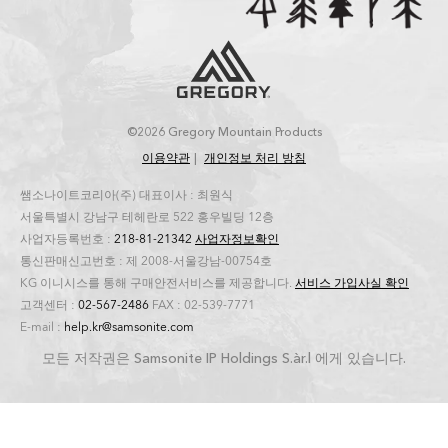
©2026 Gregory Mountain Products
이용약관
개인정보 처리 방침
쌤소나이트코리아(주) 대표이사 : 최원식
서울특별시 강남구 테헤란로 522 홍우빌딩 12층
사업자등록번호 :
218-81-21342
사업자정보확인
통신판매신고번호 : 제 2008-서울강남-00754호
KG 이니시스를 통해 구매안전서비스를 제공합니다.
서비스 가입사실 확인
고객센터 :
02-567-2486
FAX : 02-539-7771
E-mail :
help.kr@samsonite.com
모든 저작권은 Samsonite IP Holdings S.àr.l 에게 있습니다.