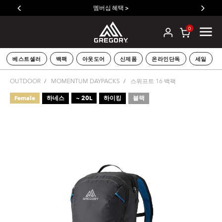
멤버십 혜택 >
0
베스트셀러
백팩
아웃도어
신제품
온라인단독
세일
OUTDOOR
MOMENTUM DAYPACKS
스위프트 16 백팩
Female
하네스
~ 20L
하이킹
블랙