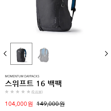
MOMENTUM DAYPACKS
스위프트 16 백팩
(0 리뷰)
별
5
104,000 원
149,000 원
개
중