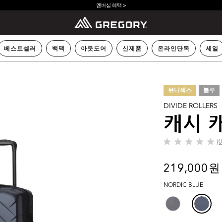
멤버십 혜택 >
베스트셀러
백팩
아웃도어
신제품
온라인단독
세일
유니섹스
블루
DIVIDE ROLLERS
캐시 
(
별
5
개
219,000 원
중
0.0
NORDIC BLUE
개
입
니
다.