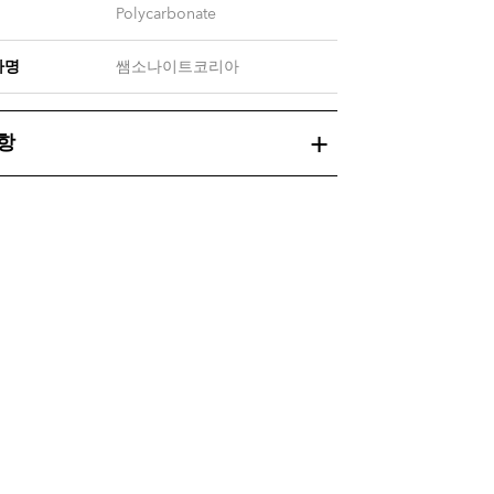
Polycarbonate
자명
쌤소나이트코리아
항