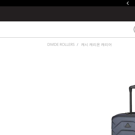
줄루&제이드 / 발토로&데바 레인커버 증정
DIVIDE ROLLERS
캐시 캐리온 캐리어