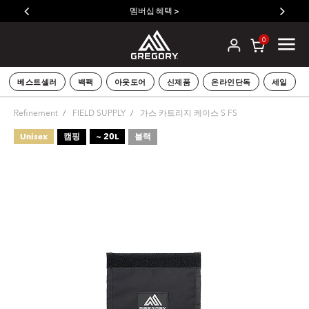
멤버십 혜택 >
0
베스트셀러
백팩
아웃도어
신제품
온라인단독
세일
Refinement
FIELD SUPPLY
가스 카트리지 케이스 S FS
Unisex
캠핑
~ 20L
블랙