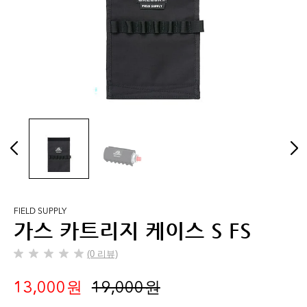
FIELD SUPPLY
가스 카트리지 케이스 S FS
(0 리뷰)
별
5
13,000 원
19,000 원
개
중