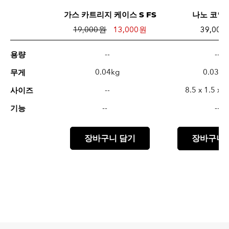
가스 카트리지 케이스 S FS
나노 코인
19,000 원
13,000 원
39,000
--
--
용량
0.04kg
0.035k
무게
--
8.5 x 1.5 x 
사이즈
--
--
기능
장바구니 담기
장바구니 