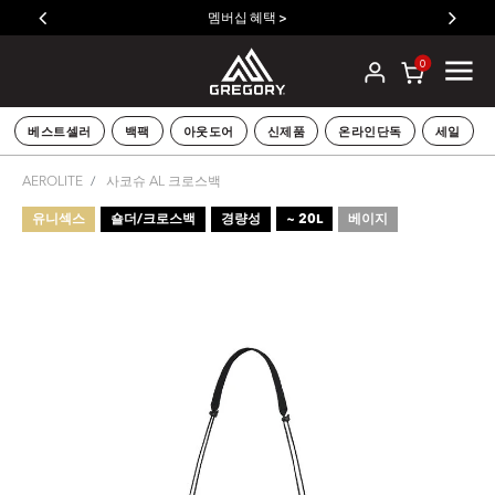
멤버십 혜택 >
0
베스트셀러
백팩
아웃도어
신제품
온라인단독
세일
AEROLITE
사코슈 AL 크로스백
유니섹스
숄더/크로스백
경량성
~ 20L
베이지