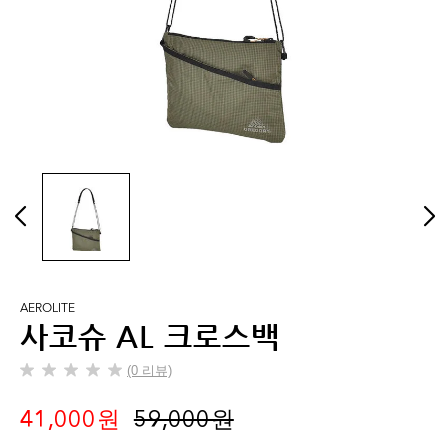
AEROLITE
사코슈 AL 크로스백
(0 리뷰)
별
5
41,000 원
59,000 원
개
중