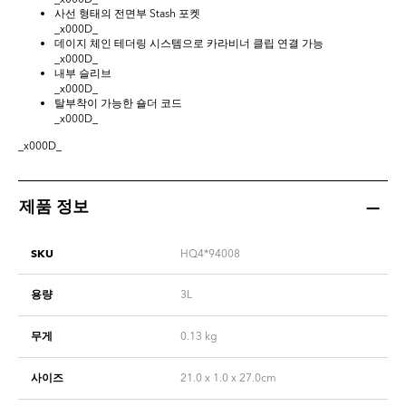
사선 형태의 전면부 Stash 포켓
_x000D_
데이지 체인 테더링 시스템으로 카라비너 클립 연결 가능
_x000D_
내부 슬리브
_x000D_
탈부착이 가능한 숄더 코드
_x000D_
_x000D_
제품 정보
SKU
HQ4*94008
용량
3L
무게
0.13
kg
사이즈
21.0 x 1.0 x 27.0cm