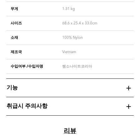
무게
1.31
kg
사이즈
68.6 x 25.4 x 33.0cm
소재
100% Nylon
제조국
Vietnam
수입여부 /수입자명
쌤소나이트코리아
기능
취급시 주의사항
리뷰