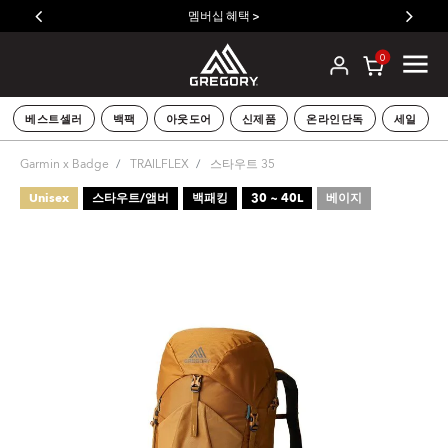
멤버십 혜택 >
0
베스트셀러
백팩
아웃도어
신제품
온라인단독
세일
Garmin x Badge
TRAILFLEX
스타우트 35
Unisex
스타우트/앰버
백패킹
30 ~ 40L
베이지