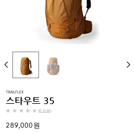
TRAILFLEX
스타우트 35
(0 리뷰)
별
5
289,000 원
개
중