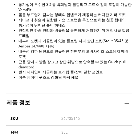
통기성이 우수한 3D 폼 백패널과 결합되고 토르소 길이 조정이 가능한
VersaFit
몸을 부드럽게 감싸는 형태의 힙벨트가 제공하는 커다란 지퍼 포켓
세이프티 휘슬이 결합된 가슴 스트랩을 특징으로 하는 천공 형태의
통기성이 뛰어난 숄더 하네스
안정적인 하중 관리와 비틀림을 유연하게 처리하기 위한 창사골 합금
프레임
내부에 포켓과 키클립이 있는 플로팅 지퍼 상단 포켓(Stout 35/45 및
Amber 34/44에 재봉)
내구성 강한 원단으로 만들어진 전면부의 오버사이즈 스트레치 메쉬
포켓
끈을 당겨 가방을 잠그고 상단 웨빙으로 압축할 수 있는 Quick-pull
drawcord
번지 디자인이 제공하는 트레킹 폴/장비 결합 포인트
이중 레이어 구조로 강화된 바닥 패널
제품 정보
SKU
26J*35146
용량
35L