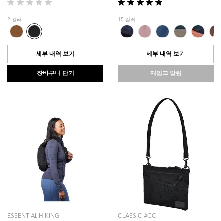
별
별
5
5
2 컬러
15 컬러
개
개
중
중
0.0
5.0
개
개
세부 내역 보기
세부 내역 보기
입
입
니
니
장바구니 담기
재입고 알림
다.
다.
1
개
상
품
평
ESSENTIAL HIKING
CLASSIC ACC