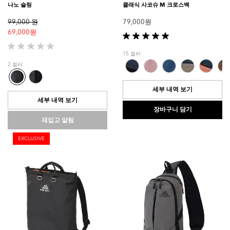
나노 슬링
클래식 사코슈 M 크로스백
99,000 원
79,000 원
69,000 원
별
5
별
15 컬러
개
5
2 컬러
중
개
5.0
중
개
0.0
세부 내역 보기
입
개
세부 내역 보기
니
입
장바구니 담기
다.
니
재입고 알림
1
다.
개
EXCLUSIVE
상
품
평