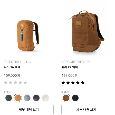
ESSENTIAL HIKING
GREGORY PREMIUM
나노 16 백팩
쿼리 22 백팩
109,000 원
469,000 원
별
별
5
5
5 컬러
2 컬러
개
개
중
중
0.0
5.0
개
개
세부 내역 보기
세부 내역 보기
입
입