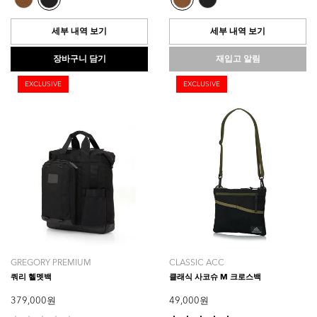
중
중
5.0
0.0
개
개
세부 내역 보기
세부 내역 보기
입
입
니
니
장바구니 담기
재입고 알림
다.
다.
1
EXCLUSIVE
EXCLUSIVE
개
상
품
평
GREGORY PREMIUM
CLASSIC ACC
쿼리 헬멧백
클래식 사코슈 M 크로스백
379,000 원
49,000 원