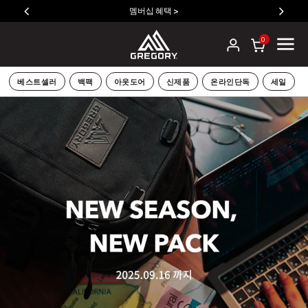
멤버십 혜택 >
0
베스트셀러
백팩
아웃도어
신제품
온라인단독
세일