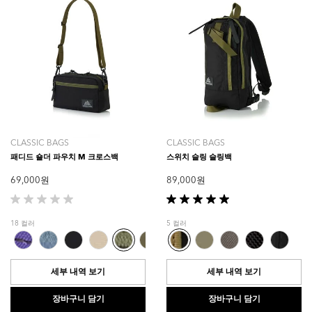
품
평
CLASSIC BAGS
CLASSIC BAGS
패디드 숄더 파우치 M 크로스백
스위치 슬링 슬링백
69,000 원
89,000 원
별
별
5
5
18 컬러
5 컬러
개
개
중
중
0.0
5.0
개
개
세부 내역 보기
세부 내역 보기
입
입
니
니
장바구니 담기
장바구니 담기
다.
다.