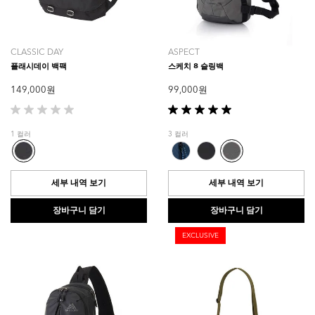
CLASSIC DAY
ASPECT
플래시데이 백팩
스케치 8 슬링백
149,000 원
99,000 원
별
별
5
5
1 컬러
3 컬러
개
개
중
중
0.0
5.0
개
개
세부 내역 보기
세부 내역 보기
입
입
니
니
장바구니 담기
장바구니 담기
다.
다.
1
EXCLUSIVE
개
상
품
평