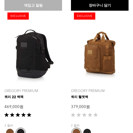
니
니
재입고 알림
장바구니 담기
다.
다.
1
EXCLUSIVE
EXCLUSIVE
개
상
품
평
GREGORY PREMIUM
GREGORY PREMIUM
쿼리 22 백팩
쿼리 헬멧백
469,000 원
379,000 원
별
별
5
5
2 컬러
2 컬러
개
개