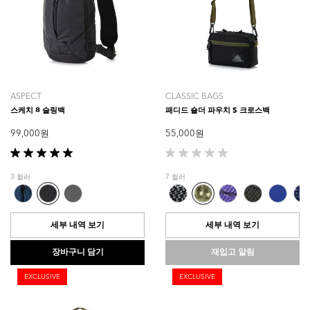
ASPECT
CLASSIC BAGS
스케치 8 슬링백
패디드 숄더 파우치 S 크로스백
99,000 원
55,000 원
별
별
5
5
3 컬러
7 컬러
개
개
중
중
5.0
0.0
개
개
세부 내역 보기
세부 내역 보기
입
입
니
니
장바구니 담기
재입고 알림
다.
다.
1
EXCLUSIVE
EXCLUSIVE
개
상