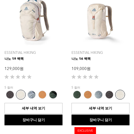
ESSENTIAL HIKING
ESSENTIAL HIKING
나노 18 백팩
나노 16 백팩
129,000 원
109,000 원
별
별
5
5
5 컬러
5 컬러
개
개
중
중
0.0
0.0
개
개
세부 내역 보기
세부 내역 보기
입
입
니
니
장바구니 담기
장바구니 담기
다.
다.
EXCLUSIVE