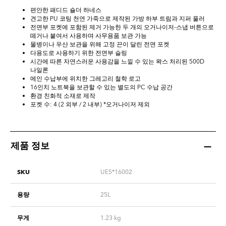
편안한 패디드 숄더 하네스
견고한 PU 코팅 천연 가죽으로 제작된 가방 하부 트림과 지퍼 풀러
전면부 포켓에 포함된 제거 가능한 두 개의 오거나이저-스냅 버튼으로
떼거나 붙여서 사용하며 사무용품 보관 가능
물병이나 우산 보관을 위해 고정 끈이 달린 전면 포켓
다용도로 사용하기 위한 전면부 슬링
시간에 따른 자연스러운 사용감을 느낄 수 있는 왁스 처리된 500D
나일론
메인 수납부에 위치한 그레고리 철학 로고
16인치 노트북을 보관할 수 있는 별도의 PC 수납 공간
환경 친화적 소재로 제작
포켓 수: 4 (2 외부 / 2 내부) *오거나이저 제외
제품 정보
SKU
UE5*16002
용량
25L
무게
1.23
kg