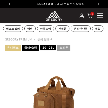
SUSZY 백팩 구매 시 폰 파우치 증정 >
0
베스트셀러
백팩
아웃도어
신제품
온라인단독
세일
GREGORY PREMIUM
쿼리 헬멧백
유니섹스
힙색/슬링
20 - 25L
브라운