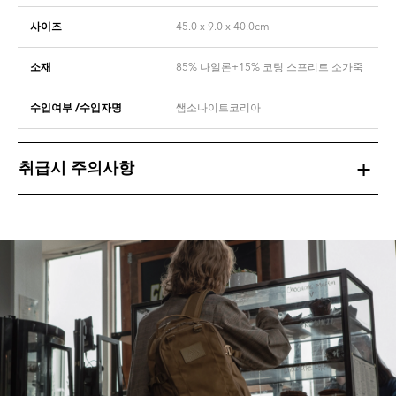
사이즈
45.0 x 9.0 x 40.0cm
소재
85% 나일론+15% 코팅 스프리트 소가죽
수입여부 /수입자명
쌤소나이트코리아
취급시 주의사항