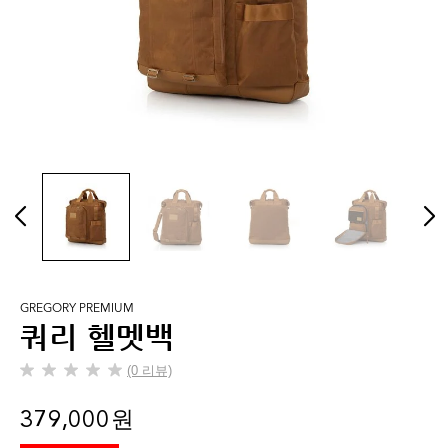
GREGORY PREMIUM
쿼리 헬멧백
(0 리뷰)
별
5
379,000 원
개
중