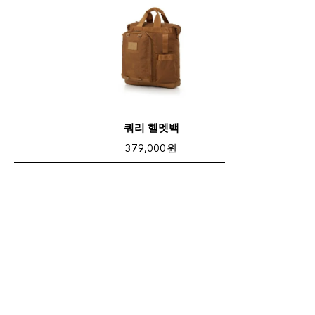
쿼리 헬멧백
379,000 원
재고없음