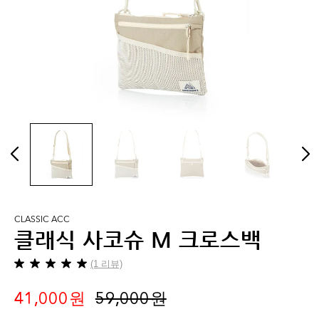
CLASSIC ACC
클래식 사코슈 M 크로스백
(1 리뷰)
별
5
41,000 원
59,000 원
개
중