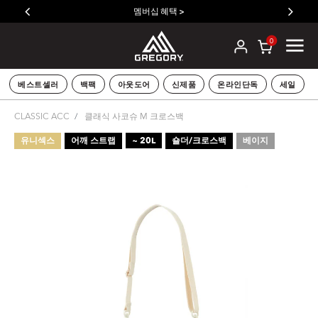
멤버십 혜택 >
0
베스트셀러
백팩
아웃도어
신제품
온라인단독
세일
CLASSIC ACC
클래식 사코슈 M 크로스백
유니섹스
어깨 스트랩
~ 20L
숄더/크로스백
베이지