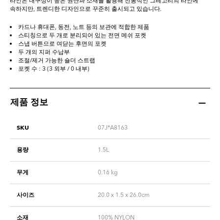
라인은 내구성이 높은 원단과 소재를 활용해 전통적인 그레고리의 라인에
속하지만, 트렌디한 디자인으로 꾸준히 출시되고 있습니다.
카드나 휴대폰, 동전, 노트 등의 보관에 적합한 제품
스티칭으로 두 개로 분리되어 있는 전면 메쉬 포켓
스냅 버튼으로 여닫는 후면의 포켓
두 개의 지퍼 수납부
조절/제거 가능한 숄더 스트랩
포켓 수 : 3 (3 외부 / 0 내부)
제품 정보
SKU
07J*A8163
용량
1.5L
무게
0.16
kg
사이즈
20.0 x 1.5 x 26.0cm
소재
100% NYLON