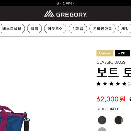
멤버십 혜택 >
베스트셀러
백팩
아웃도어
신제품
온라인단독
세일
Unisex
~ 20L
CLASSIC BAGS
보트 토
(
별
5
개
62,000 원
중
5.0
BLUE/PURPLE
개
입
니
다.