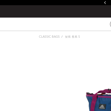
줄루&제이드 / 발토로&데바 레인커버 증정
CLASSIC BAGS
보트 토트 S