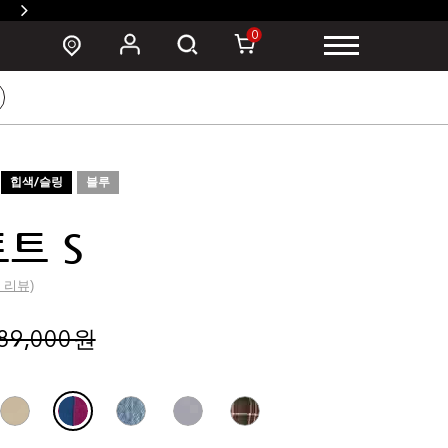
SUSZY 백팩 구매 시 폰 파우치 증정 >
0
힙색/슬링
블루
트 S
1 리뷰)
89,000 원