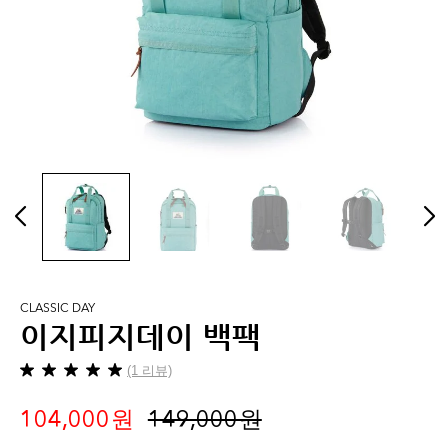
CLASSIC DAY
이지피지데이 백팩
(1 리뷰)
별
5
104,000 원
149,000 원
개
중