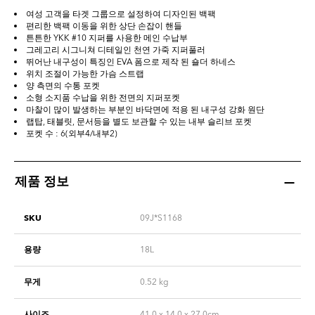
여성 고객을 타겟 그룹으로 설정하여 디자인된 백팩
편리한 백팩 이동을 위한 상단 손잡이 핸들
튼튼한 YKK #10 지퍼를 사용한 메인 수납부
그레고리 시그니쳐 디테일인 천연 가죽 지퍼풀러
뛰어난 내구성이 특징인 EVA 폼으로 제작 된 숄더 하네스
위치 조절이 가능한 가슴 스트랩
양 측면의 수통 포켓
소형 소지품 수납을 위한 전면의 지퍼포켓
마찰이 많이 발생하는 부분인 바닥면에 적용 된 내구성 강화 원단
랩탑, 태블릿, 문서등을 별도 보관할 수 있는 내부 슬리브 포켓
포켓 수 : 6(외부4/내부2)
제품 정보
SKU
09J*S1168
용량
18L
무게
0.52
kg
사이즈
41.0 x 14.0 x 27.0cm