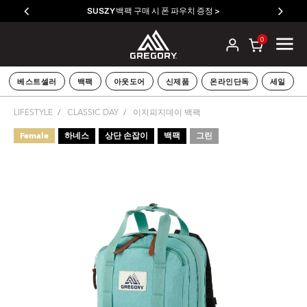
SUSZY 백팩 구매 시 폰 파우치 증정 >
0
베스트셀러
백팩
아웃도어
신제품
온라인단독
세일
LIFESTYLE
CLASSIC DAY
이지피지데이 백팩
Female
하네스
상단 손잡이
백팩
그린