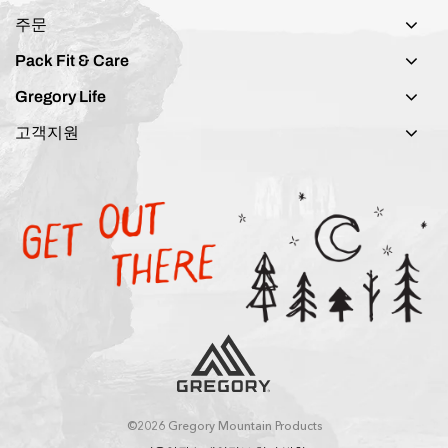
주문
Pack Fit & Care
Gregory Life
고객지원
©2026 Gregory Mountain Products