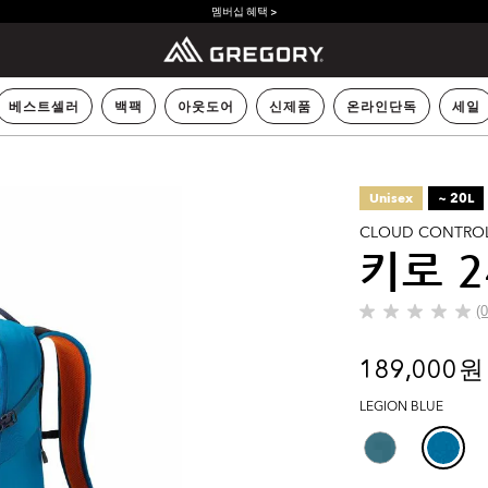
멤버십 혜택 >
베스트셀러
백팩
아웃도어
신제품
온라인단독
세일
Unisex
~ 20L
CLOUD CONTRO
키로 2
(
별
5
개
189,000 원
중
0.0
LEGION BLUE
개
입
니
다.