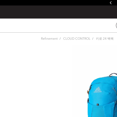
줄루&제이드 / 발토로&데바 레인커버 증정
Refinement
CLOUD CONTROL
키로 24 백팩