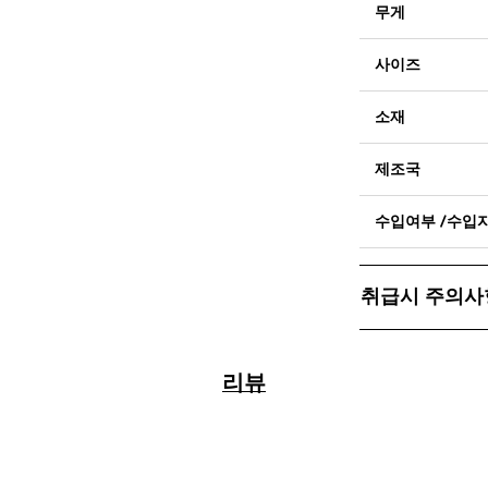
무게
사이즈
소재
제조국
수입여부 /수입
취급시 주의사
리뷰