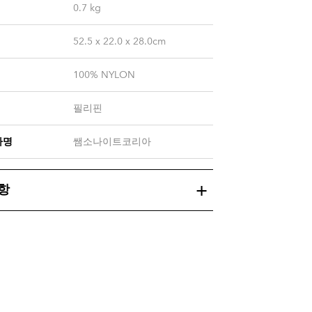
0.7
kg
52.5 x 22.0 x 28.0cm
100% NYLON
필리핀
자명
쌤소나이트코리아
항