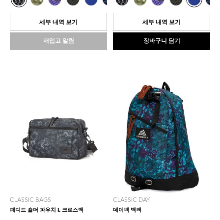
0.0
중
개
0.0
입
개
세부 내역 보기
세부 내역 보기
니
입
다.
니
재입고 알림
장바구니 담기
다.
CLASSIC BAGS
CLASSIC DAY
패디드 숄더 파우치 L 크로스백
데이팩 백팩