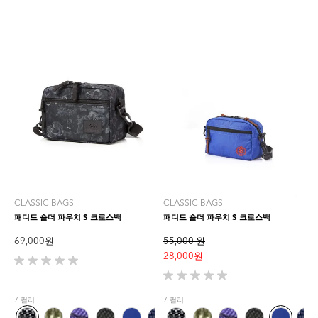
개
상
품
평
CLASSIC BAGS
CLASSIC BAGS
패디드 숄더 파우치 S 크로스백
패디드 숄더 파우치 S 크로스백
69,000 원
55,000 원
28,000 원
별
5
별
개
5
7 컬러
7 컬러
중
개