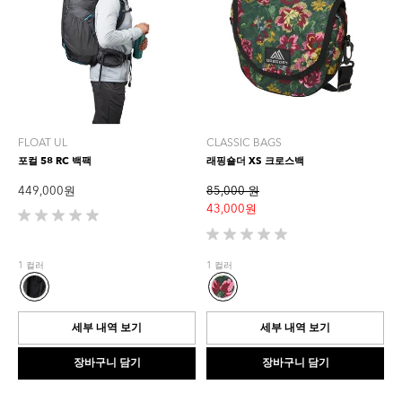
FLOAT UL
CLASSIC BAGS
포컬 58 RC 백팩
래핑숄더 XS 크로스백
449,000 원
85,000 원
43,000 원
별
5
별
개
5
1 컬러
1 컬러
중
개
0.0
중
개
0.0
입
개
세부 내역 보기
세부 내역 보기
니
입
다.
니
장바구니 담기
장바구니 담기
다.