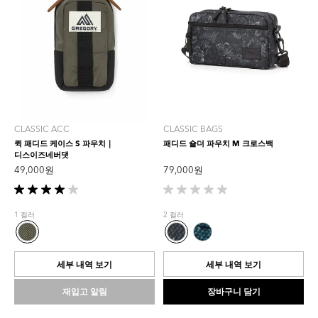
CLASSIC ACC
CLASSIC BAGS
퀵 패디드 케이스 S 파우치｜
패디드 숄더 파우치 M 크로스백
디스이즈네버댓
49,000 원
79,000 원
별
별
5
5
1 컬러
2 컬러
개
개
중
중
4.0
0.0
개
개
세부 내역 보기
세부 내역 보기
입
입
니
니
재입고 알림
장바구니 담기
다.
다.
1