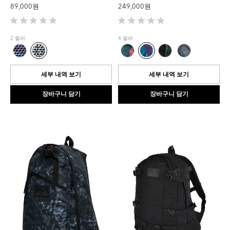
89,000 원
249,000 원
별
별
5
5
2 컬러
4 컬러
개
개
중
중
0.0
0.0
개
개
세부 내역 보기
세부 내역 보기
입
입
니
니
장바구니 담기
장바구니 담기
다.
다.