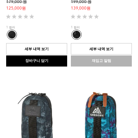
179,000 원
199,000 원
125,000 원
139,000 원
별
별
5
5
1 컬러
1 컬러
개
개
중
중
0.0
0.0
개
개
세부 내역 보기
세부 내역 보기
입
입
니
니
장바구니 담기
재입고 알림
다.
다.