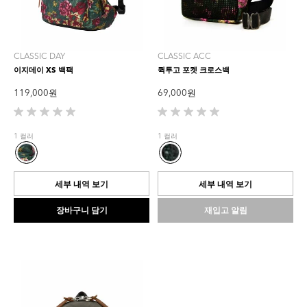
CLASSIC DAY
CLASSIC ACC
이지데이 XS 백팩
퀵투고 포켓 크로스백
119,000 원
69,000 원
별
별
5
5
1 컬러
1 컬러
개
개
중
중
0.0
0.0
개
개
세부 내역 보기
세부 내역 보기
입
입
니
니
장바구니 담기
재입고 알림
다.
다.