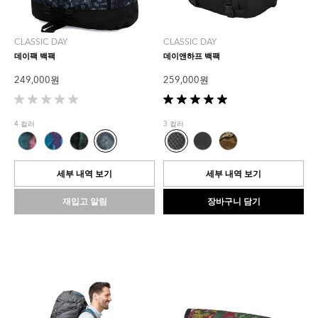
CLASSIC DAY
CLASSIC DAY
데이팩 백팩
데이앤하프 백팩
249,000 원
259,000 원
별
별
5
5
4 컬러
3 컬러
개
개
중
중
0.0
5.0
개
개
세부 내역 보기
세부 내역 보기
입
입
니
니
재입고 알림
장바구니 담기
다.
다.
1
개
상
품
평