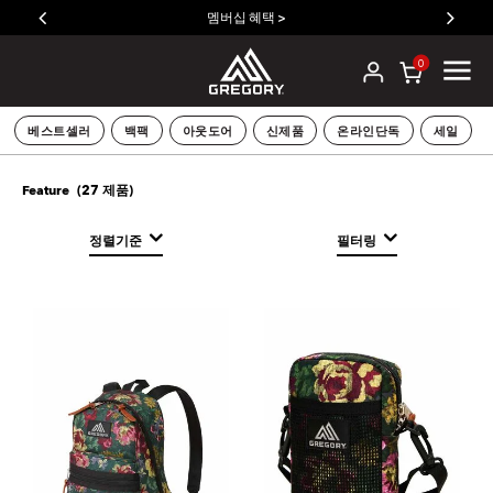
멤버십 혜택 >
0
베스트셀러
백팩
아웃도어
신제품
온라인단독
세일
(
27
제품)
Feature
정렬기준
필터링