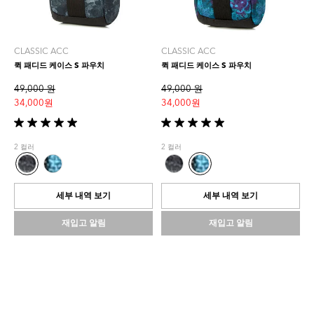
CLASSIC ACC
CLASSIC ACC
퀵 패디드 케이스 S 파우치
퀵 패디드 케이스 S 파우치
49,000 원
49,000 원
34,000 원
34,000 원
별
별
5
5
2 컬러
2 컬러
개
개
중
중
5.0
5.0
개
개
세부 내역 보기
세부 내역 보기
입
입
니
니
재입고 알림
재입고 알림
다.
다.
1
1
개
개
상
상
품
품
평
평