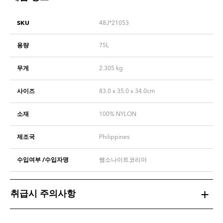
SKU
48J*21053
용량
75L
무게
2.305
kg
사이즈
83.0 x 35.0 x 34.0cm
소재
100% NYLON
제조국
Philippines
수입여부 /수입자명
쌤소나이트코리아
취급시 주의사항