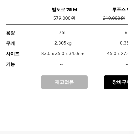
발토로 75 M
루푸스 W6
579,000 원
219,000 원
1
75L
6L
용량
2.305kg
0.35k
무게
83.0 x 35.0 x 34.0cm
45.0 x 27.0 
사이즈
--
--
기능
재고없음
장바구니 