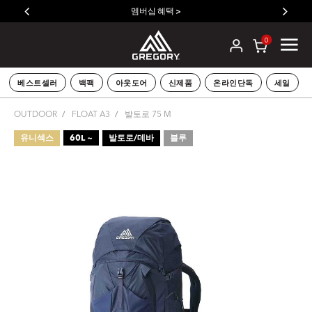
멤버십 혜택 >
0
베스트셀러
백팩
아웃도어
신제품
온라인단독
세일
OUTDOOR
FLOAT A3
발토로 75 M
유니섹스
60L ~
발토로/데바
블루