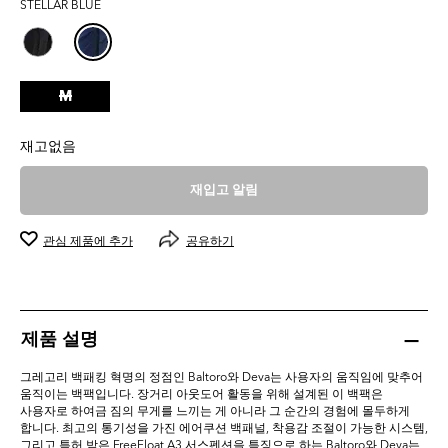
STELLAR BLUE
0.0
개
입
니
다.
M
재고없음
재입고 알림
관심 제품에 추가
공유하기
제품 설명
그레고리 백패킹 혁명의 정점인 Baltoro와 Deva는 사용자의 움직임에 맞추어
움직이는 백팩입니다. 장거리 아웃도어 활동을 위해 설계된 이 백팩은
사용자로 하여금 짐의 무게를 느끼는 게 아니라 그 순간의 경험에 몰두하게
합니다. 최고의 통기성을 가진 에어쿠션 백패널, 착용감 조절이 가능한 시스템,
그리고 특허 받은 FreeFloat A3 서스펜션을 특징으로 하는 Baltoro와 Deva는