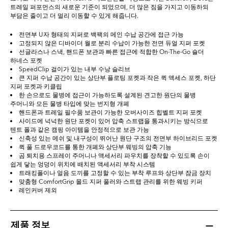
트레일 퍼포먼스의 새로운 기준이 되었으며, 더 많은 짐을 가지고 이동하되
부담은 줄이고 더 멀리 이동할 수 있게 해줍니다.
전면부 U자 형태의 지퍼로 백팩의 메인 수납 공간에 접근 가능
고정되지 않은 디바이더 월로 분리 수납이 가능한 전면 듀얼 지퍼 포켓
선글라스나 스낵, 핸드폰 보관과 빠른 접근에 적합한 On-The-Go 숄더
하네스 포켓
SpeedClip 걸이가 있는 내부 수낭 슬리브
큰 지퍼 수납 공간이 있는 상단부 플로팅 포켓과 작은 퀵 액세스 포켓, 하단
지퍼 포켓과 키클립
한 손으로도 물병에 접근이 가능하도록 설계된 견고한 원단의 물병
주머니와 모든 물병 타입에 맞는 번지형 개폐
핸드폰과 트레일 필수품 보관이 가능한 오버사이즈 힙벨트 지퍼 포켓
사이드에 넉넉한 원단 포켓이 있어 압축 스트랩을 통과시키는 방식으로
텐트 폴과 같은 캠핑 아이템을 안정적으로 보관 가능
신축성 있는 메쉬 및 내구성이 뛰어난 원단 구조의 전면부 하이브리드 포켓
퀵 풀 드로우코드를 통한 개폐와 상단부 웨빙의 압축 기능
곰 퇴치용 스프레이 주머니나 액세서리 파우치를 장착할 수 있도록 손이
쉽게 닿는 엉덩이 위치에 배치된 액세서리 부착 시스템
트래킹폴이나 얼음 도끼를 고정할 수 있는 부착 루프와 상단부 잠금 장치
맞춤형 ComfortGrip 몰드 지퍼 풀러와 스트랩 관리를 위한 웨빙 키퍼
레인커버 제외
제품 정보