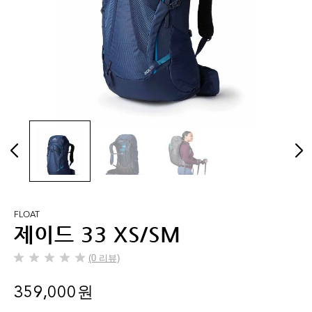
FLOAT
제이드 33 XS/SM
(0 리뷰)
별
5
359,000 원
개
중