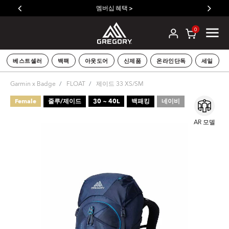
멤버십 혜택 >
0
베스트셀러
백팩
아웃도어
신제품
온라인단독
세일
Garmin x Badge
FLOAT
제이드 33 XS/SM
Female
줄루/제이드
30 ~ 40L
백패킹
네이비
AR 모델