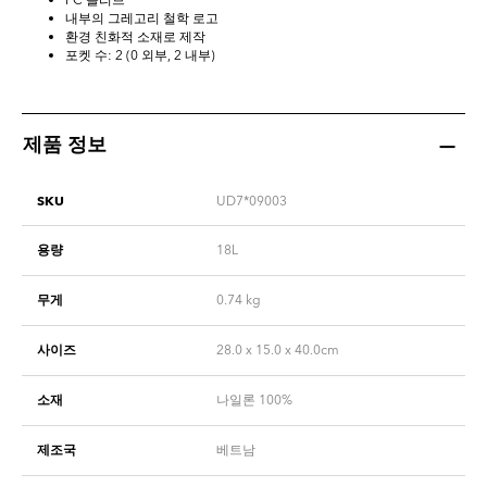
내부의 그레고리 철학 로고
환경 친화적 소재로 제작
포켓 수: 2 (0 외부, 2 내부)
제품 정보
SKU
UD7*09003
용량
18L
무게
0.74
kg
사이즈
28.0 x 15.0 x 40.0cm
소재
나일론 100%
제조국
베트남