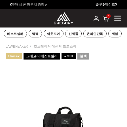
줄루&제이드 / 발토로&데바 레인커버 증정
0
베스트셀러
백팩
아웃도어
신제품
온라인단독
세일
JAWBREAKER
조브레이커 메신저 크로스백
Unisex
그레고리 베스트셀러
~ 20L
블랙