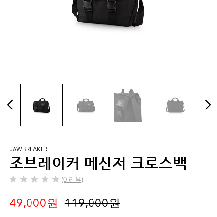
JAWBREAKER
조브레이커 메신저 크로스백
(0 리뷰)
별
5
49,000 원
119,000 원
개
중