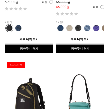
59,000 원
65,000 원
비교
46,000 원
비교
별
5
별
개
5
2 컬러
15 컬러
중
개
0.0
중
개
0.0
입
개
세부 내역 보기
세부 내역 보기
니
입
다.
니
장바구니 담기
장바구니 담기
다.
EXCLUSIVE