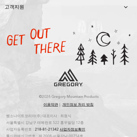
고객지원
©2026 Gregory Mountain Products
이용약관
개인정보 처리 방침
쌤소나이트코리아(주) 대표이사 : 최원식
서울특별시 강남구 테헤란로 522 홍우빌딩 12층
사업자등록번호 :
218-81-21342
사업자정보확인
통신판매신고번호 : 제 2008-서울강남-00754호