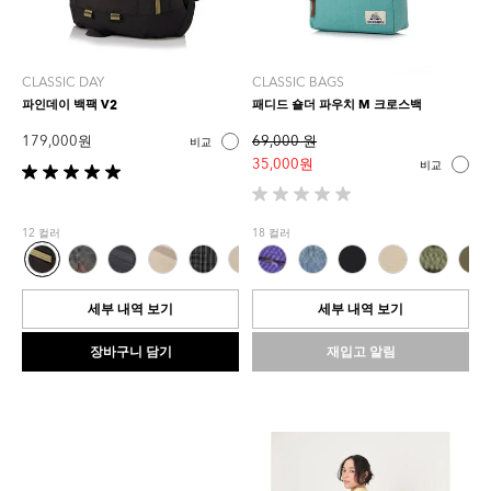
CLASSIC DAY
CLASSIC BAGS
파인데이 백팩 V2
패디드 숄더 파우치 M 크로스백
179,000 원
69,000 원
비교
35,000 원
비교
별
5
별
개
5
12 컬러
18 컬러
중
개
5.0
중
개
0.0
입
개
세부 내역 보기
세부 내역 보기
니
입
다.
니
장바구니 담기
재입고 알림
2
다.
개
상
품
평