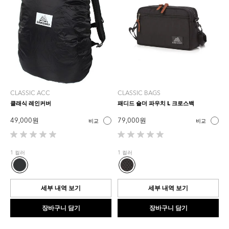
CLASSIC ACC
CLASSIC BAGS
클래식 레인커버
패디드 숄더 파우치 L 크로스백
49,000 원
79,000 원
비교
비교
별
별
5
5
1 컬러
1 컬러
개
개
중
중
0.0
0.0
개
개
세부 내역 보기
세부 내역 보기
입
입
니
니
장바구니 담기
장바구니 담기
다.
다.