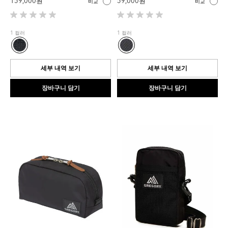
159,000 원
59,000 원
비교
비교
별
별
5
5
1 컬러
1 컬러
개
개
중
중
0.0
0.0
개
개
세부 내역 보기
세부 내역 보기
입
입
니
니
장바구니 담기
장바구니 담기
다.
다.