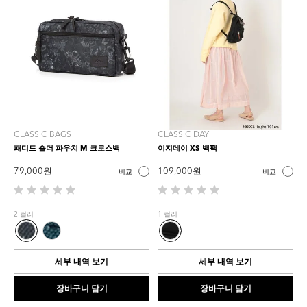
CLASSIC BAGS
CLASSIC DAY
패디드 숄더 파우치 M 크로스백
이지데이 XS 백팩
79,000 원
109,000 원
비교
비교
별
별
5
5
2 컬러
1 컬러
개
개
중
중
0.0
0.0
개
개
세부 내역 보기
세부 내역 보기
입
입
니
니
장바구니 담기
장바구니 담기
다.
다.