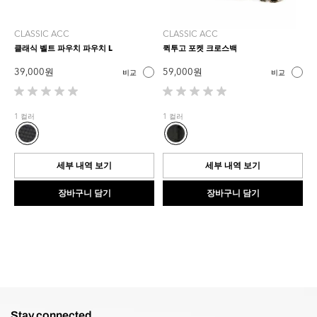
CLASSIC ACC
CLASSIC ACC
클래식 벨트 파우치 파우치 L
퀵투고 포켓 크로스백
39,000 원
59,000 원
비교
비교
별
별
5
5
1 컬러
1 컬러
개
개
중
중
0.0
0.0
개
개
세부 내역 보기
세부 내역 보기
입
입
니
니
장바구니 담기
장바구니 담기
다.
다.
Stay connected