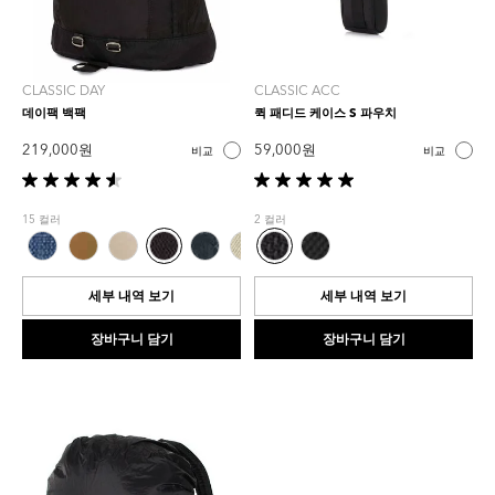
CLASSIC DAY
CLASSIC ACC
데이팩 백팩
퀵 패디드 케이스 S 파우치
219,000 원
59,000 원
비교
비교
별
별
5
5
15 컬러
2 컬러
개
개
중
중
4.6
5.0
개
개
세부 내역 보기
세부 내역 보기
입
입
니
니
장바구니 담기
장바구니 담기
다.
다.
5
1
개
개
상
상
품
품
평
평