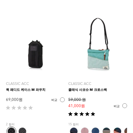
CLASSIC ACC
CLASSIC ACC
퀵 패디드 케이스 M 파우치
클래식 사코슈 M 크로스백
69,000 원
59,000 원
비교
41,000 원
비교
별
5
별
개
5
2 컬러
15 컬러
중
개