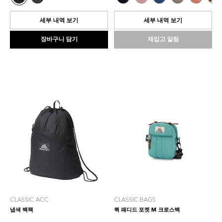
0.0
중
개
5.0
입
개
세부 내역 보기
세부 내역 보기
니
입
다.
니
장바구니 담기
재입고 알림
다.
1
개
상
품
평
CLASSIC ACC
CLASSIC BAGS
냅색 백팩
퀵 패디드 포켓 M 크로스백