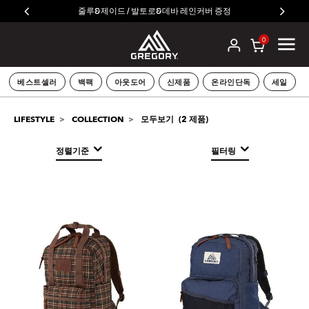
줄루&제이드 / 발토로&데바 레인커버 증정
0
베스트셀러
백팩
아웃도어
신제품
온라인단독
세일
LIFESTYLE
COLLECTION
모두보기
(
2
제품)
정렬기준
필터링