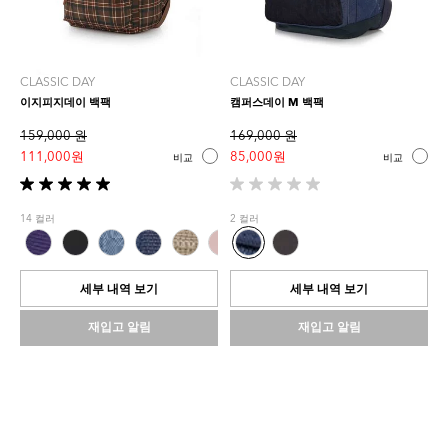
CLASSIC DAY
CLASSIC DAY
이지피지데이 백팩
캠퍼스데이 M 백팩
159,000 원
169,000 원
111,000 원
85,000 원
비교
비교
별
별
5
5
14 컬러
2 컬러
개
개
중
중
5.0
0.0
개
개
세부 내역 보기
세부 내역 보기
입
입
니
니
재입고 알림
재입고 알림
다.
다.
1
개
상
품
평