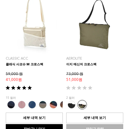
CLASSIC ACC
AEROLITE
클래식 사코슈 M 크로스백
이지 메신저 크로스백
59,000 원
73,000 원
41,000 원
51,000 원
별
별
5
5
15 컬러
2 컬러
개
개
중
중
5.0
0.0
개
개
세부 내역 보기
세부 내역 보기
입
입
니
니