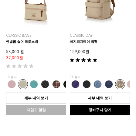
CLASSIC BAGS
CLASSIC DAY
엔벨롭 숄더 크로스백
이지피지데이 백팩
53,000 원
159,000 원
37,000 원
별
5
별
개
5
13 컬러
14 컬러
중
개
5.0
중
개
0.0
입
개
세부 내역 보기
세부 내역 보기
니
입
다.
니
재입고 알림
장바구니 담기
1
다.
개
상
품