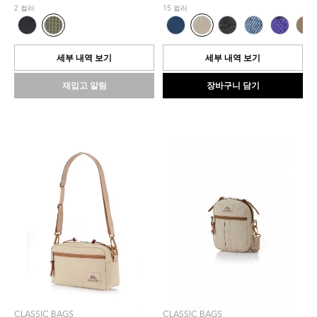
5
5
2 컬러
15 컬러
개
개
중
중
0.0
0.0
개
개
세부 내역 보기
세부 내역 보기
입
입
니
니
재입고 알림
장바구니 담기
다.
다.
CLASSIC BAGS
CLASSIC BAGS