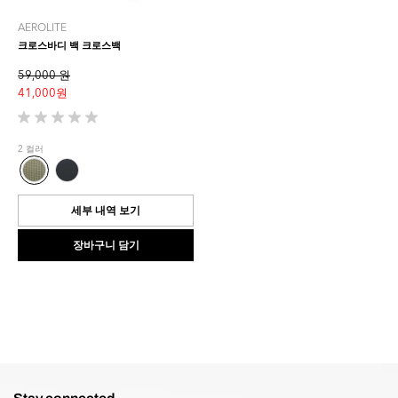
AEROLITE
크로스바디 백 크로스백
59,000 원
41,000 원
별
5
2 컬러
개
중
0.0
개
세부 내역 보기
입
니
장바구니 담기
다.