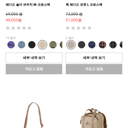
패디드 숄더 파우치 M 크로스백
퀵 패디드 포켓 L 크로스백
69,000 원
73,000 원
48,000 원
51,000 원
별
별
5
5
18 컬러
6 컬러
개
개
중
중
0.0
0.0
개
개
세부 내역 보기
세부 내역 보기
입
입
니
니
재입고 알림
재입고 알림
다.
다.