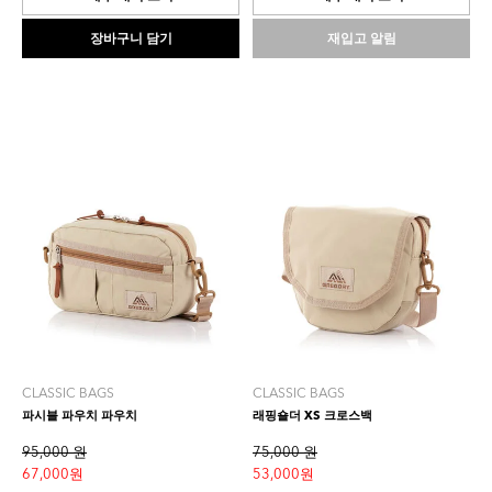
입
입
니
니
장바구니 담기
재입고 알림
다.
다.
1
개
상
품
평
CLASSIC BAGS
CLASSIC BAGS
파시블 파우치 파우치
래핑숄더 XS 크로스백
95,000 원
75,000 원
67,000 원
53,000 원