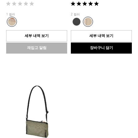
별
별
5
5
1 컬러
2 컬러
개
개
중
중
0.0
5.0
개
개
세부 내역 보기
세부 내역 보기
입
입
니
니
재입고 알림
장바구니 담기
다.
다.
1
개
상
품
평