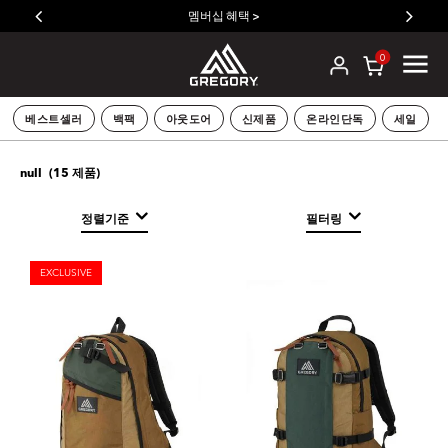
멤버십 혜택 >
0
베스트셀러
백팩
아웃도어
신제품
온라인단독
세일
(
15
제품)
null
정렬기준
필터링
EXCLUSIVE