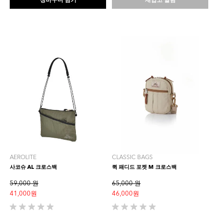
장바구니 담기
재입고 알림
다.
다.
1
개
상
품
평
AEROLITE
CLASSIC BAGS
사코슈 AL 크로스백
퀵 패디드 포켓 M 크로스백
59,000 원
65,000 원
41,000 원
46,000 원
별
별