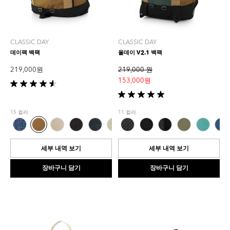
CLASSIC DAY
CLASSIC DAY
데이팩 백팩
올데이 V2.1 백팩
219,000 원
219,000 원
153,000 원
별
5
별
개
5
15 컬러
11 컬러
중
개
4.6
중
개
5.0
입
개
세부 내역 보기
세부 내역 보기
니
입
다.
니
장바구니 담기
장바구니 담기
5
다.
개
4
상
개
품
상
평
품
평