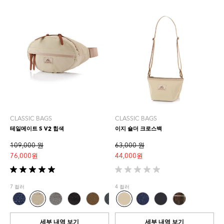
평
CLASSIC BAGS
CLASSIC BAGS
테일메이트 S V2 힙색
이지 숄더 크로스백
109,000 원
63,000 원
76,000 원
44,000 원
별
별
5
5
7 컬러
4 컬러
개
개
중
중
5.0
0.0
개
개
세부 내역 보기
세부 내역 보기