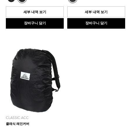
중
중
5.0
0.0
개
개
세부 내역 보기
세부 내역 보기
입
입
니
니
장바구니 담기
장바구니 담기
다.
다.
1
개
상
품
평
CLASSIC ACC
클래식 레인커버