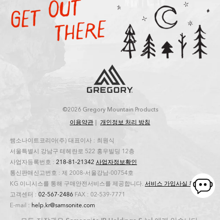
©2026 Gregory Mountain Products
이용약관
개인정보 처리 방침
쌤소나이트코리아(주) 대표이사 : 최원식
서울특별시 강남구 테헤란로 522 홍우빌딩 12층
사업자등록번호 :
218-81-21342
사업자정보확인
통신판매신고번호 : 제 2008-서울강남-00754호
KG 이니시스를 통해 구매안전서비스를 제공합니다.
서비스 가입사실 확인
고객센터 :
02-567-2486
FAX : 02-539-7771
E-mail :
help.kr@samsonite.com