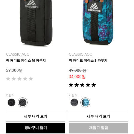
CLASSIC ACC
CLASSIC ACC
퀵 패디드 케이스 M 파우치
퀵 패디드 케이스 S 파우치
59,000 원
49,000 원
34,000 원
별
5
별
개
5
2 컬러
2 컬러
중
개
0.0
중
개
5.0
입
개
세부 내역 보기
세부 내역 보기
니
입
다.
니
장바구니 담기
재입고 알림
다.