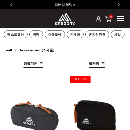
멤버십 혜택 >
0
베스트셀러
백팩
아웃도어
신제품
온라인단독
세일
(
7
제품)
null
Accessories
정렬기준
필터링
EXCLUSIVE