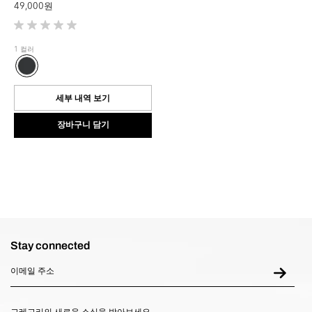
49,000 원
별
5
1 컬러
개
중
0.0
개
세부 내역 보기
입
니
장바구니 담기
다.
Stay connected
그레고리의 새로운 소식을 받아보세요