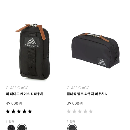
1
개
상
품
평
CLASSIC ACC
CLASSIC ACC
퀵 패디드 케이스 S 파우치
클래식 벨트 파우치 파우치 L
49,000 원
39,000 원
별
별
5
5
2 컬러
1 컬러
개
개