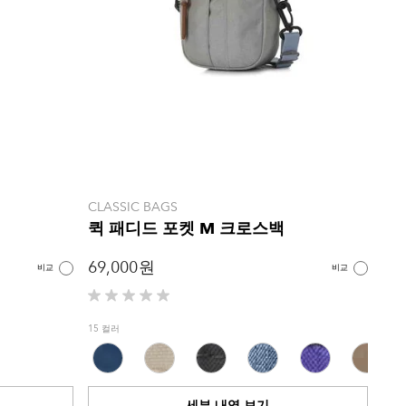
CLASSIC BAGS
퀵 패디드 포켓 M 크로스백
69,000 원
비교
비교
별
5
15 컬러
개
중
0.0
개
세부 내역 보기