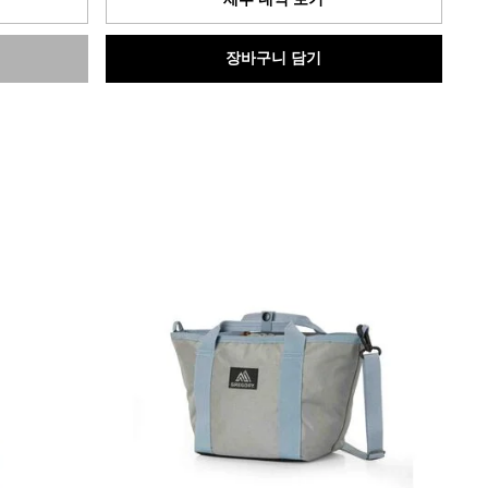
입
니
다.
장바구니 담기