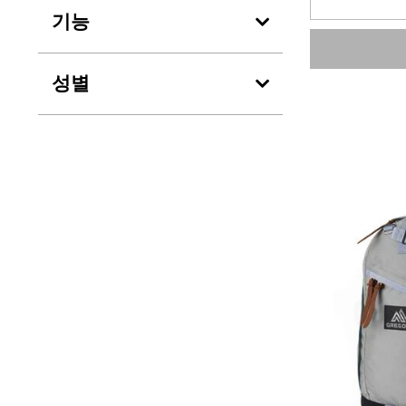
입
기능
니
다.
성별