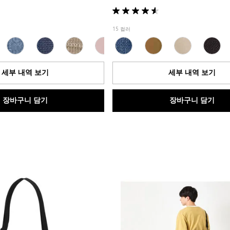
별
5
15 컬러
개
중
4.6
개
세부 내역 보기
세부 내역 보기
입
니
다.
장바구니 담기
장바구니 담기
5
개
상
품
평