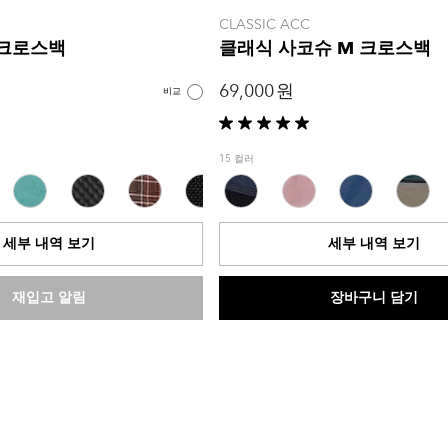
CLASSIC ACC
 크로스백
클래식 사코슈 M 크로스백
69,000 원
비교
별
5
15 컬러
개
중
5.0
개
세부 내역 보기
세부 내역 보기
입
니
다.
재입고 알림
장바구니 담기
1
개
상
품
평