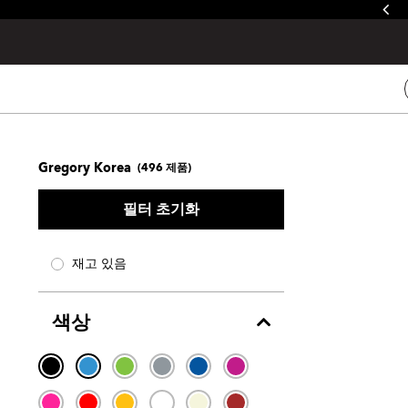
줄루&제이드 / 발토로&데바 레인커버 증정
Gregory Korea
(
496
제품)
필터 초기화
재고 있음
색상