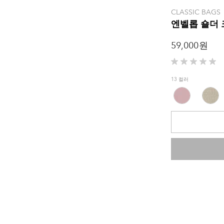
CLASSIC BAGS
엔벨롭 숄더
59,000 원
별
5
13 컬러
개
중
0.0
개
입
니
다.