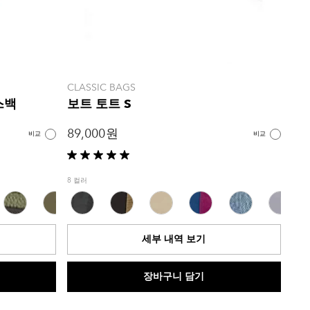
CLASSIC BAGS
스백
보트 토트 S
89,000 원
비교
비교
별
5
8 컬러
개
중
5.0
개
세부 내역 보기
입
니
다.
장바구니 담기
1
개
상