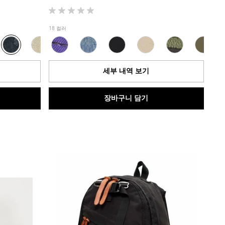
별
5
18 컬러
개
중
0.0
개
세부 내역 보기
입
니
다.
장바구니 담기