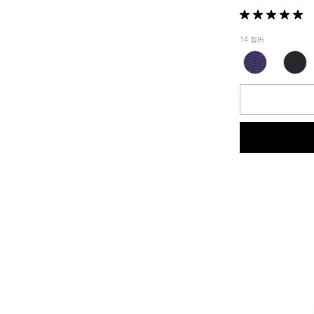
별
5
14 컬러
개
중
5.0
개
입
니
다.
1
개
상
품
평