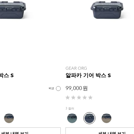
GEAR ORG
박스 S
알파카 기어 박스 S
99,000 원
비교
별
5
3 컬러
개
중
0.0
개
세부 내역 보기
세부 내역 보기