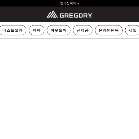
멤버십 혜택 >
베스트셀러
백팩
아웃도어
신제품
온라인단독
세일