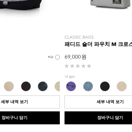
CLASSIC BAGS
패디드 숄더 파우치 M 크로
69,000 원
비교
별
5
18 컬러
개
중
0.0
개
세부 내역 보기
세부 내역 보기
입
니
다.
장바구니 담기
장바구니 담기