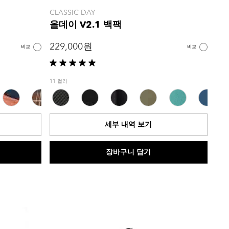
CLASSIC DAY
올데이 V2.1 백팩
229,000 원
비교
비교
별
5
11 컬러
개
중
5.0
개
세부 내역 보기
입
니
다.
장바구니 담기
4
개
상
품
평