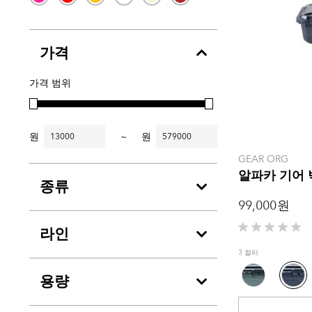
가격
가격 범위
원
~
원
GEAR ORG
알파카 기어 
종류
99,000 원
라인
별
5
3 컬러
개
중
용량
0.0
개