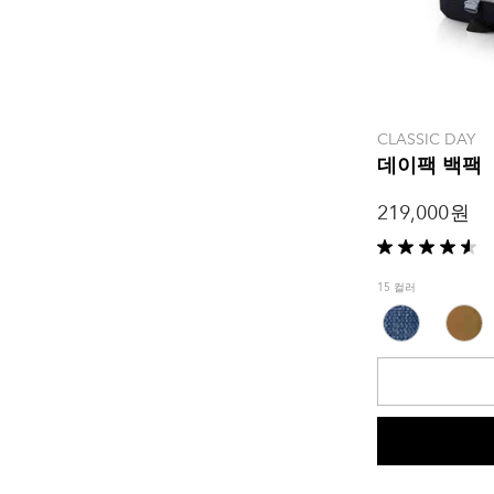
CLASSIC DAY
데이팩 백팩
219,000 원
별
5
15 컬러
개
중
4.6
개
입
니
다.
5
개
상