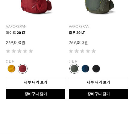
VAPORSPAN
VAPORSPAN
제이드 20 LT
줄루 20 LT
269,000 원
269,000 원
별
별
5
5
2 컬러
3 컬러
개
개
중
중
0.0
0.0
개
개
세부 내역 보기
세부 내역 보기
입
입
니
니
장바구니 담기
장바구니 담기
다.
다.