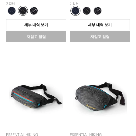
5
5
3 컬러
3 컬러
개
개
중
중
5.0
5.0
개
개
세부 내역 보기
세부 내역 보기
입
입
니
니
재입고 알림
재입고 알림
다.
다.
1
1
개
개
상
상
품
품
평
평
ESSENTIAL HIKING
ESSENTIAL HIKING