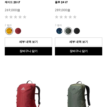
제이드 20 LT
줄루 24 LT
269,000 원
289,000 원
별
별
5
5
2 컬러
3 컬러
개
개
중
중
0.0
0.0
개
개
세부 내역 보기
세부 내역 보기
입
입
니
니
장바구니 담기
장바구니 담기
다.
다.