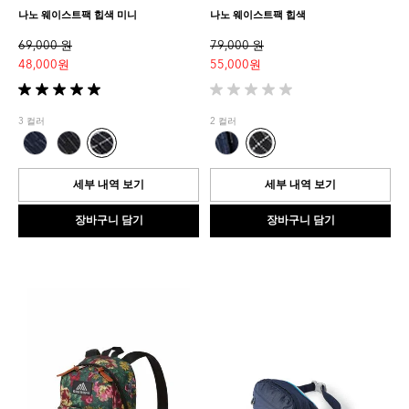
나노 웨이스트팩 힙색 미니
나노 웨이스트팩 힙색
69,000 원
79,000 원
48,000 원
55,000 원
별
별
5
5
3 컬러
2 컬러
개
개
중
중
5.0
0.0
개
개
세부 내역 보기
세부 내역 보기
입
입
니
니
장바구니 담기
장바구니 담기
다.
다.
1
개
상
품
평