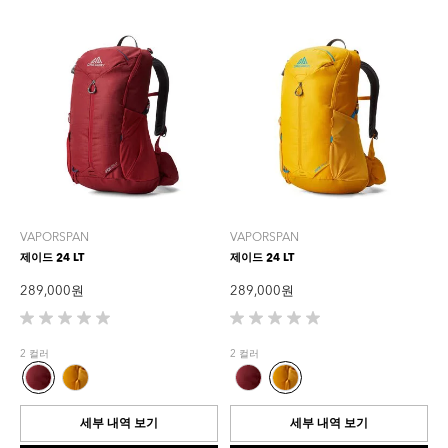
VAPORSPAN
VAPORSPAN
제이드 24 LT
제이드 24 LT
289,000 원
289,000 원
별
별
5
5
2 컬러
2 컬러
개
개
중
중
0.0
0.0
개
개
세부 내역 보기
세부 내역 보기
입
입