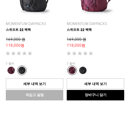
MOMENTUM DAYPACKS
MOMENTUM DAYPACKS
스위프트 22 백팩
스위프트 22 백팩
169,000 원
169,000 원
118,000 원
118,000 원
별
별
5
5
2 컬러
2 컬러
개
개
중
중
0.0
0.0
개
개
세부 내역 보기
세부 내역 보기
입
입
니
니
재입고 알림
장바구니 담기
다.
다.