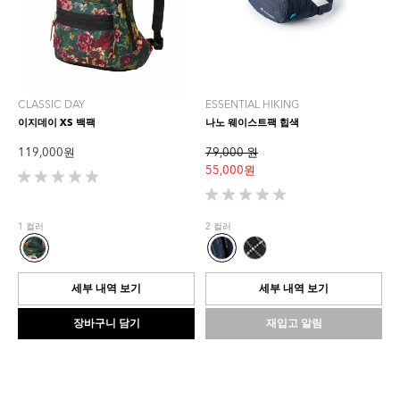
CLASSIC DAY
ESSENTIAL HIKING
이지데이 XS 백팩
나노 웨이스트팩 힙색
119,000 원
79,000 원
55,000 원
별
5
별
개
5
1 컬러
2 컬러
중
개
0.0
중
개
0.0
입
개
세부 내역 보기
세부 내역 보기
니
입
다.
니
장바구니 담기
재입고 알림
다.