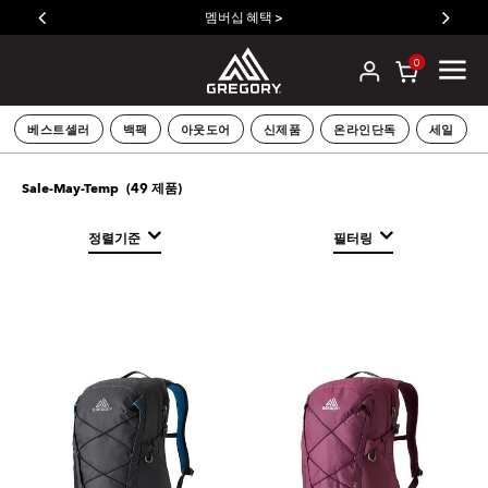
멤버십 혜택 >
0
베스트셀러
백팩
아웃도어
신제품
온라인단독
세일
(
49
제품)
Sale-May-Temp
정렬기준
필터링