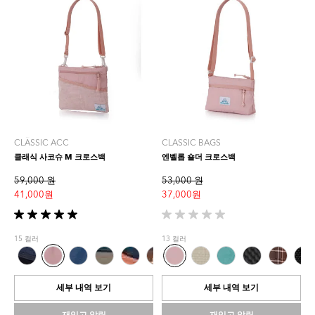
CLASSIC ACC
CLASSIC BAGS
클래식 사코슈 M 크로스백
엔벨롭 숄더 크로스백
59,000 원
53,000 원
41,000 원
37,000 원
별
별
5
5
15 컬러
13 컬러
개
개
중
중
5.0
0.0
개
개
세부 내역 보기
세부 내역 보기
입
입
니
니