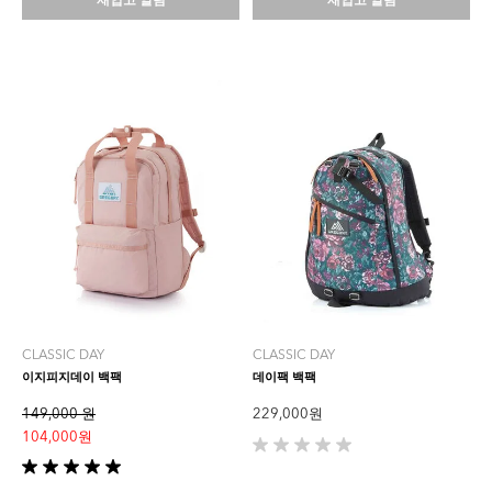
재입고 알림
재입고 알림
다.
다.
1
개
상
품
평
CLASSIC DAY
CLASSIC DAY
이지피지데이 백팩
데이팩 백팩
149,000 원
229,000 원
104,000 원
별
5
별