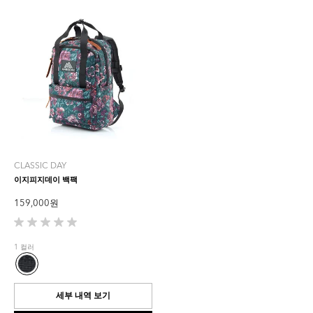
CLASSIC DAY
이지피지데이 백팩
159,000 원
별
5
1 컬러
개
중
0.0
개
세부 내역 보기
입