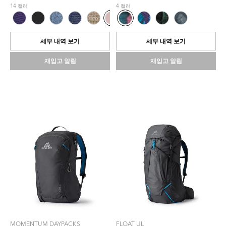
개
5
14 컬러
4 컬러
중
개
0.0
중
개
5.0
입
개
세부 내역 보기
세부 내역 보기
니
입
다.
니
재입고 알림
재입고 알림
다.
1
개
상
품
평
MOMENTUM DAYPACKS
FLOAT UL