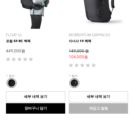
FLOAT UL
MOMENTUM DAYPACKS
포컬 58 RC 백팩
이너샤 18 백팩
449,000 원
149,000 원
104,000 원
별
5
별
개
5
1 컬러
1 컬러
중
개
0.0
중
개
0.0
입
개
세부 내역 보기
세부 내역 보기
니
입
다.
니
장바구니 담기
재입고 알림
다.