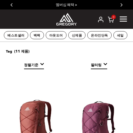
멤버십 혜택 >
0
베스트셀러
백팩
아웃도어
신제품
온라인단독
세일
(
11
제품)
Tag
정렬기준
필터링