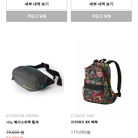
개
개
세부 내역 보기
세부 내역 보기
입
입
니
니
재입고 알림
재입고 알림
다.
다.
ESSENTIAL HIKING
CLASSIC DAY
나노 웨이스트팩 힙색
이지데이 XS 백팩
79,000 원
119,000 원