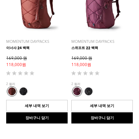
MOMENTUM DAYPACKS
MOMENTUM DAYPACKS
이너샤 24 백팩
스위프트 22 백팩
169,000 원
169,000 원
118,000 원
118,000 원
별
별
5
5
2 컬러
2 컬러
개
개
중
중
0.0
0.0
개
개
세부 내역 보기
세부 내역 보기
입
입
니
니
장바구니 담기
장바구니 담기
다.
다.