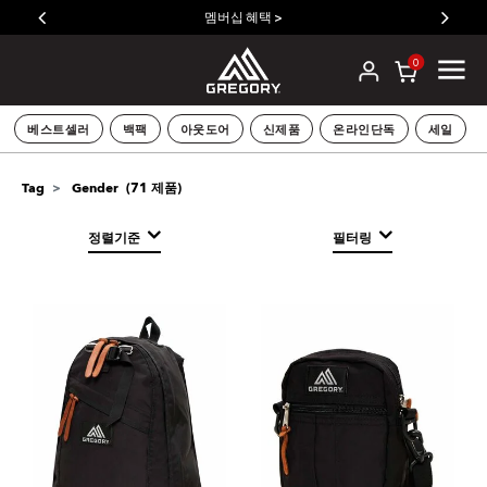
멤버십 혜택 >
0
베스트셀러
백팩
아웃도어
신제품
온라인단독
세일
(
71
제품)
Tag
Gender
정렬기준
필터링