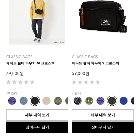
CLASSIC BAGS
CLASSIC BAGS
패디드 숄더 파우치 M 크로스백
패디드 숄더 파우치 S 크로스백
69,000 원
59,000 원
별
별
5
5
18 컬러
7 컬러
개
개
중
중
0.0
0.0
개
개
세부 내역 보기
세부 내역 보기
입
입
니
니
장바구니 담기
장바구니 담기
다.
다.