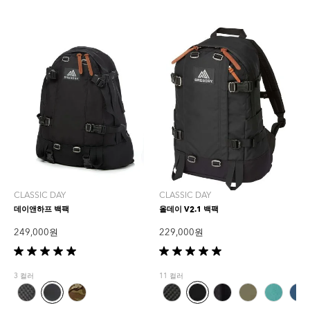
CLASSIC DAY
CLASSIC DAY
데이앤하프 백팩
올데이 V2.1 백팩
249,000 원
229,000 원
별
별
5
5
3 컬러
11 컬러
개
개
중
중