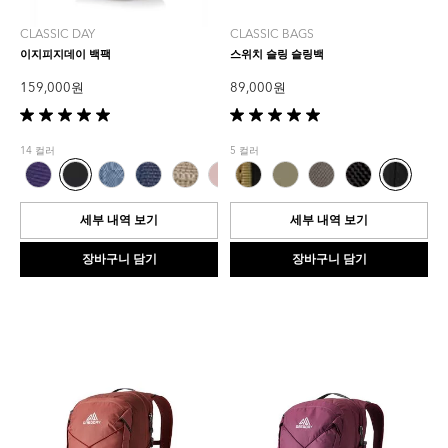
CLASSIC DAY
CLASSIC BAGS
이지피지데이 백팩
스위치 슬링 슬링백
159,000 원
89,000 원
별
별
5
5
14 컬러
5 컬러
개
개
중
중
5.0
5.0
개
개
세부 내역 보기
세부 내역 보기
입
입
니
니
장바구니 담기
장바구니 담기
다.
다.
1
1
개
개
상
상
품
품
평
평