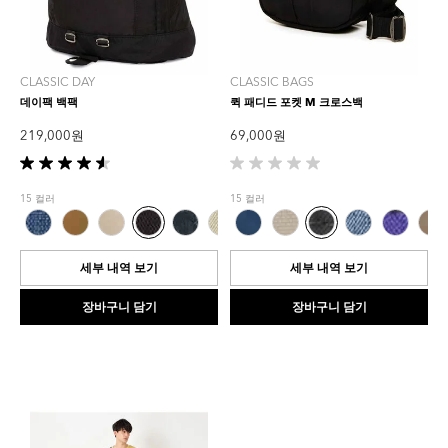
CLASSIC DAY
CLASSIC BAGS
데이팩 백팩
퀵 패디드 포켓 M 크로스백
219,000 원
69,000 원
별
별
5
5
15 컬러
15 컬러
개
개
중
중
4.6
0.0
개
개
세부 내역 보기
세부 내역 보기
입
입
니
니
장바구니 담기
장바구니 담기
다.
다.
5
개
상
품
평