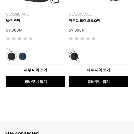
CLASSIC ACC
CLASSIC ACC
냅색 백팩
퀵투고 포켓 크로스백
59,000 원
59,000 원
별
별
5
5
2 컬러
1 컬러
개
개
중
중
0.0
0.0
개
개
세부 내역 보기
세부 내역 보기
입
입
니
니
장바구니 담기
장바구니 담기
다.
다.
Stay connected