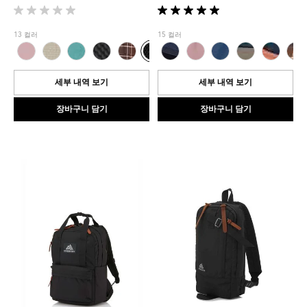
별
별
5
5
13 컬러
15 컬러
개
개
중
중
0.0
5.0
개
개
세부 내역 보기
세부 내역 보기
입
입
니
니
장바구니 담기
장바구니 담기
다.
다.
1
개
상
품
평