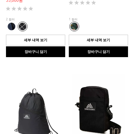
55,000 원
별
5
별
개
5
2 컬러
1 컬러
중
개
0.0
중
개
0.0
입
개
세부 내역 보기
세부 내역 보기
니
입
다.
니
장바구니 담기
장바구니 담기
다.