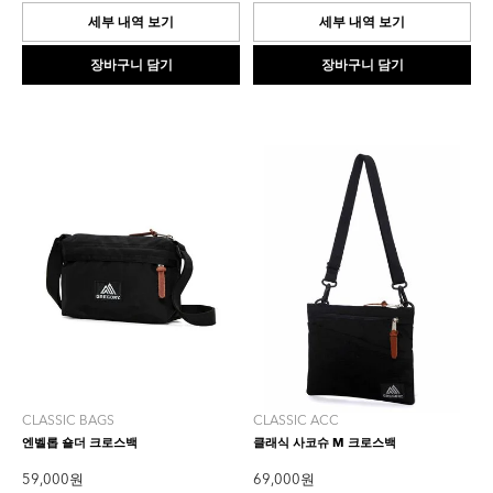
5.0
5.0
개
개
세부 내역 보기
세부 내역 보기
입
입
니
니
장바구니 담기
장바구니 담기
다.
다.
1
4
개
개
상
상
품
품
평
평
CLASSIC BAGS
CLASSIC ACC
엔벨롭 숄더 크로스백
클래식 사코슈 M 크로스백
59,000 원
69,000 원