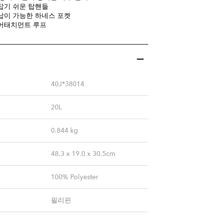
잡기 쉬운 탑핸들
납이 가능한 하네스 포켓
어태치먼트 루프
40J*38014
20L
0.844
kg
48.3 x 19.0 x 30.5cm
100% Polyester
필리핀