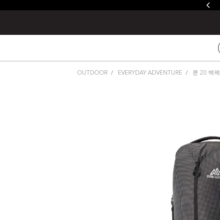
줄루&제이드 / 발토로&데바 레인커버 증정
OUTDOOR
EVERYDAY ADVENTURE
룬 20 백팩