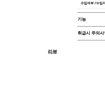
수입여부 /수입
기능
취급시 주의사
리뷰