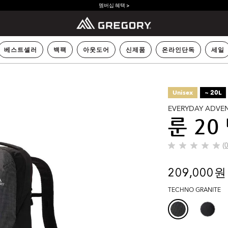
멤버십 혜택 >
베스트셀러
백팩
아웃도어
신제품
온라인단독
세일
Unisex
~ 20L
EVERYDAY ADVE
룬 20
(
별
5
개
209,000 원
중
0.0
TECHNO GRANITE
개
입
니
다.