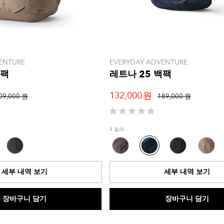
ENTURE
EVERYDAY ADVENTURE
백팩
레트나 25 백팩
132,000 원
09,000 원
189,000 원
별
5
4 컬러
개
중
0.0
개
세부 내역 보기
세부 내역 보기
입
니
다.
장바구니 담기
장바구니 담기