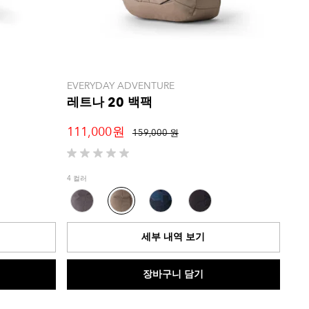
EVERYDAY ADVENTURE
레트나 20 백팩
111,000 원
159,000 원
별
5
4 컬러
개
중
0.0
개
세부 내역 보기
입
니
다.
장바구니 담기