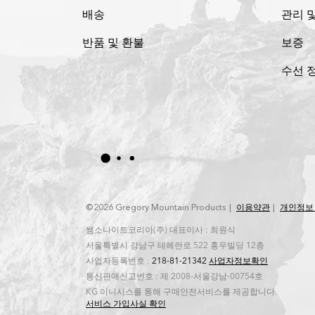
배송
관리 
반품 및 환불
보증
수선 
©2026 Gregory Mountain Products
이용약관
개인정보
쌤소나이트코리아(주) 대표이사 : 최원식
서울특별시 강남구 테헤란로 522 홍우빌딩 12층
사업자등록번호 :
218-81-21342
사업자정보확인
통신판매신고번호 : 제 2008-서울강남-00754호
KG 이니시스를 통해 구매안전서비스를 제공합니다.
서비스 가입사실 확인