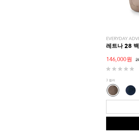
EVERYDAY ADV
레트나 28 
146,000 원
2
별
5
3 컬러
개
중
0.0
개
입
니
다.