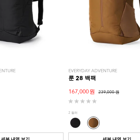
ENTURE
EVERYDAY ADVENTURE
룬 28 백팩
167,000 원
239,000 원
별
5
2 컬러
개
중
0.0
개
세부 내역 보기
세부 내역 보기
입