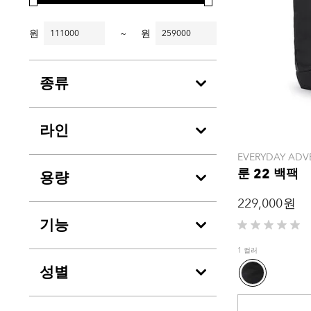
원
~
원
종류
라인
EVERYDAY ADV
룬 22 백팩
용량
229,000 원
기능
별
5
1 컬러
개
성별
중
0.0
개
입