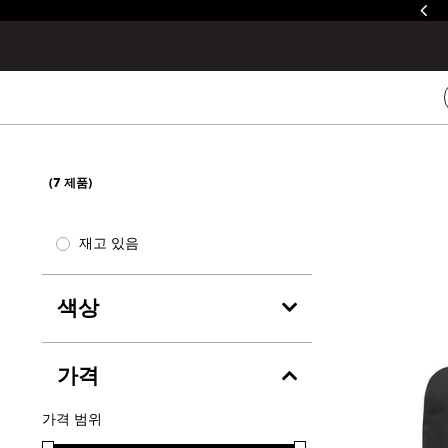
줄루&제이드 / 발토로&데바 레인커버 증정
(
7
제품)
재고 있음
색상
가격
가격 범위