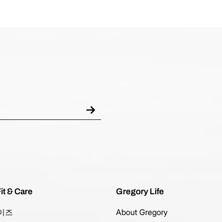
it & Care
Gregory Life
이즈
About Gregory