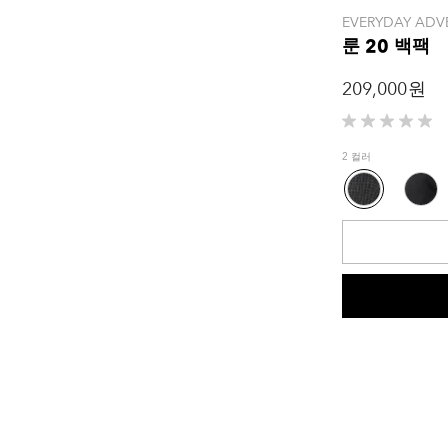
EVERYDAY ADV
룬 20 백팩
209,000 원
별
5
2 컬러
개
중
0.0
개
입
니
다.