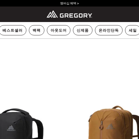
멤버십 혜택 >
베스트셀러
백팩
아웃도어
신제품
온라인단독
세일