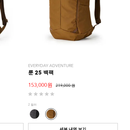
EVERYDAY ADVENTURE
룬 25 백팩
153,000 원
219,000 원
별
5
2 컬러
개
중
0.0
개
세부 내역 보기
입