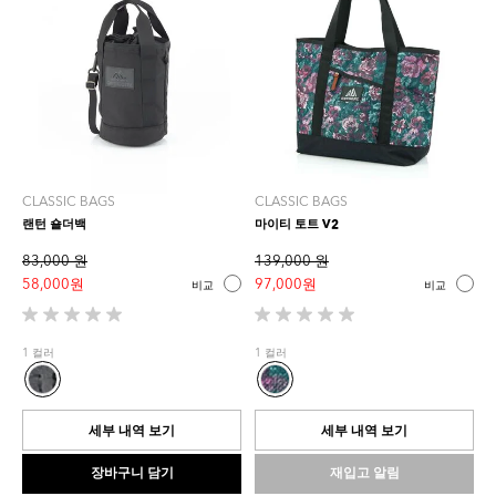
CLASSIC BAGS
CLASSIC BAGS
랜턴 숄더백
마이티 토트 V2
83,000 원
139,000 원
58,000 원
97,000 원
비교
비교
별
별
5
5
1 컬러
1 컬러
개
개
중
중
0.0
0.0
개
개
세부 내역 보기
세부 내역 보기
입
입
니
니
장바구니 담기
재입고 알림
다.
다.