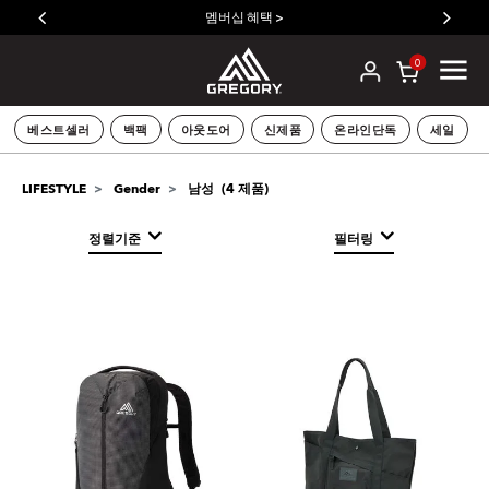
멤버십 혜택 >
0
베스트셀러
백팩
아웃도어
신제품
온라인단독
세일
LIFESTYLE
Gender
남성
(
4
제품)
정렬기준
필터링