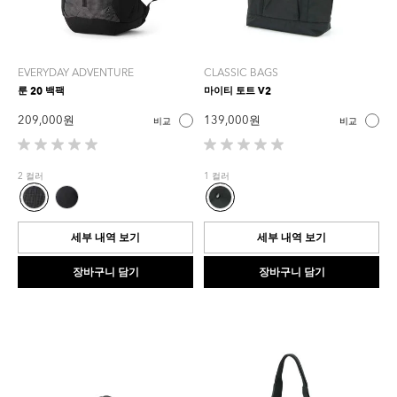
EVERYDAY ADVENTURE
CLASSIC BAGS
룬 20 백팩
마이티 토트 V2
209,000 원
139,000 원
비교
비교
별
별
5
5
2 컬러
1 컬러
개
개
중
중
0.0
0.0
개
개
세부 내역 보기
세부 내역 보기
입
입
니
니
장바구니 담기
장바구니 담기
다.
다.